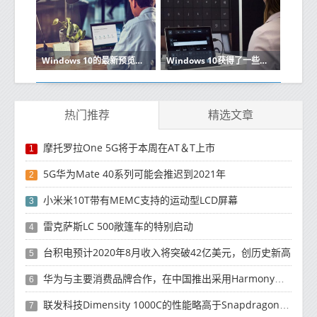
Windows 10的最新预览版改善了Microsoft出色的全新Sets功能
Windows 10获得了一些新的智能辅助功能
热门推荐
精选文章
摩托罗拉One 5G将于本周在AT＆T上市
1
5G华为Mate 40系列可能会推迟到2021年
2
小米米10T带有MEMC支持的运动型LCD屏幕
3
雷克萨斯LC 500敞篷车的特别启动
4
台积电预计2020年8月收入将突破42亿美元，创历史新高
5
华为与主要消费品牌合作，在中国推出采用HarmonyOS 2.0的智能家居产品
6
联发科技Dimensity 1000C的性能略高于Snapdragon 765G
7