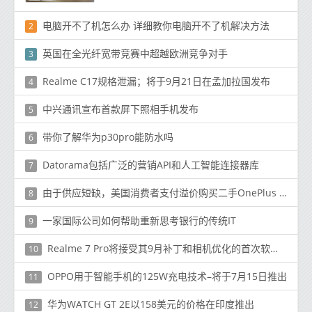
电脑开不了机怎么办 详细教你电脑开不了机解决方法
2
英国在全光纤宽带竞赛中超越欧洲竞争对手
3
Realme C17规格泄漏；将于9月21日在孟加拉国发布
4
中兴通讯宣布首款屏下照相手机发布
5
带你了解华为p30pro能防水吗
6
Datorama包括广泛的营销API和人工智能连接器库
7
由于供应短缺，美国消费者支付溢价购买二手OnePlus 8 Pro
8
一家国际公司如何帮助重新思考银行的传统IT
9
Realme 7 Pro将接受其9月补丁和相机优化的首次软件更新
10
OPPO用于智能手机的125W充电技术–将于7月15日推出
11
华为WATCH GT 2E以158美元的价格在印度推出
12