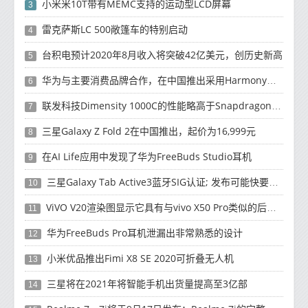
小米米10T带有MEMC支持的运动型LCD屏幕
3
雷克萨斯LC 500敞篷车的特别启动
4
台积电预计2020年8月收入将突破42亿美元，创历史新高
5
华为与主要消费品牌合作，在中国推出采用HarmonyOS 2.0的智能家居产品
6
联发科技Dimensity 1000C的性能略高于Snapdragon 765G
7
三星Galaxy Z Fold 2在中国推出，起价为16,999元
8
在AI Life应用中发现了华为FreeBuds Studio耳机
9
三星Galaxy Tab Active3蓝牙SIG认证; 发布可能快要结束了
10
ViVO V20渲染图显示它具有与vivo X50 Pro类似的后部设计
11
华为FreeBuds Pro耳机泄漏出非常熟悉的设计
12
小米优品推出Fimi X8 SE 2020可折叠无人机
13
三星将在2021年将智能手机出货量提高至3亿部
14