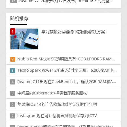
Realme 7、7i将于9月17日发布；Realme 7i的完整规格并导致泄漏
15
随机推荐
1
华为麒麟处理器的中芯国际解决方案
Nubia Red Magic 5G透明版具有16GB LPDDR5 RAM，售价5199元（735美元）
2
Tecno Spark Power 2配备7英寸显示屏，6,000mAh电池首次亮相，价格为Rs。9,999（〜$ 131）在印度
3
Realme C11出现在GeekBench上，确认2GB RAM和Android 10
4
中间层向Kubernetes挥舞着即服务魔杖
5
苹果将​​iOS 14的广告隐私功能推迟到明年年初
6
Instagram现在可让您将直播视频保存到IGTV
7
Redmi Note 9印度发布日期透露，将采用Realme Narzo 10