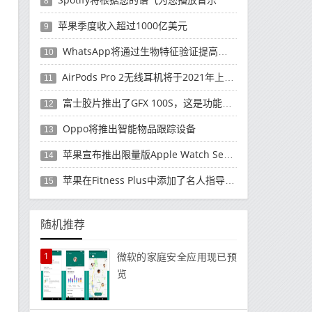
8
苹果季度收入超过1000亿美元
9
WhatsApp将通过生物特征验证提高安全性
10
AirPods Pro 2无线耳机将于2021年上半年正式上市
11
富士胶片推出了GFX 100S，这是功能和价格
12
Oppo将推出智能物品跟踪设备
13
苹果宣布推出限量版Apple Watch Series 6 Black Unity智能手表
14
苹果在Fitness Plus中添加了名人指导的步行锻炼
15
随机推荐
1
微软的家庭安全应用现已预
览