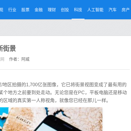
观
行业
股票
金融
理财
创投
科技
人工智能
汽车
房产
新街景
经网
作者：阿威
国家/地区拍摄的1,700亿张图像，它已将街景视图变成了最有用的
某个地方之前要到处走动。无论您是在PC，平板电脑还是移动
的区域的真实第一人称视角，就像您已经在那儿一样。