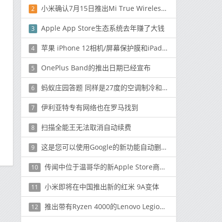
小米确认7月15日推出Mi True Wireless Earphones 2 Basic
2
Apple App Store生态系统去年赚了大钱
3
苹果 iPhone 12相机/屏幕保护膜和iPad Air 4th Generation保护套在图像中泄漏
4
OnePlus Band的推出日期已经宣布
5
蚂蚁庄园答题 同样是27度的空调制冷和制热模式下人的感觉相同吗？
6
伊利亚特专有网络也在罗马找到
7
扫描全能王无法取消自动续费
8
这是您可以使用Google的新功能自动删除位置记录的方法
9
传闻中位于温哥华的新Apple Store商店已开始拆除
10
小米即将在中国推出新的红米 9A变体
11
推出带有Ryzen 4000的Lenovo Legion 5系列和IdeaPad Gaming 3 AMD版本
12