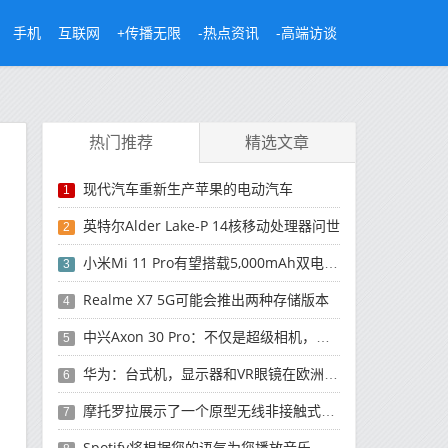
手机
互联网
+传播无限
-热点资讯
-高端访谈
热门推荐
精选文章
现代汽车重新生产苹果的电动汽车
1
英特尔Alder Lake-P 14核移动处理器问世
2
小米Mi 11 Pro有望搭载5,000mAh双电池并支持80W快速充电
3
Realme X7 5G可能会推出两种存储版本
4
中兴Axon 30 Pro：不仅是超级相机，规格也将是豪华的
5
华为：台式机，显示器和VR眼镜在欧洲的起源是从俄罗斯开始的
6
摩托罗拉展示了一个原型无线非接触式充电站
7
Spotify将根据您的语气为您播放音乐