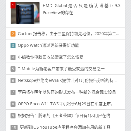
1
HMD Global是否只是确认诺基亚9.3
PureView的存在
Gartner报告称，由于三星保持领先地位，2020年第二季度全球手机出货量将下降
2
Oppo Watch通过更新获得新功能
3
小编教你电脑回收站清空了怎么恢复
4
T-Mobile为新老客户带来了最受欢迎的交易之一
5
Netskope拒绝向eWEEK提供针对1月份报告分析的特定事件和用户数量
6
苹果将在明年以头盔的形式发布一种新的混合现实设备
7
OPPO Enco W11 TWS耳机将于6月29日在印度上市，价格为₹2,499（$ 33）
8
根据报告：腾讯的《王者荣耀》每日有1亿用户在线
9
更新到iOS YouTube应用程序会添加有用的新工具
10