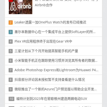
Airbnb合作
Leaker透露一加OnePlus Watch的发布已经推迟
2
墨尔本数据中心在一个集成平台上提供SoftLayer的所有云服务
3
Plex VR应用程序终于出现在Gear VR中
4
三星计划从下个月开始提高智能手机的产量
5
小米智能手机正在跟踪使用习惯并浏览其所有者的数据[更新]
6
Adobe Photoshop Express和Lightroom为Huawei P40 Pro和众多Apple设备添加了镜头校正配置文件
7
抖音部分评论因未授权暂不支持查看是什么情况
8
微软推出了一个新的Azure门户预览版以帮助企业开发人员在云中实施DevOps
9
福特计划到2023年在密歇根州建造两辆电动SUV
10