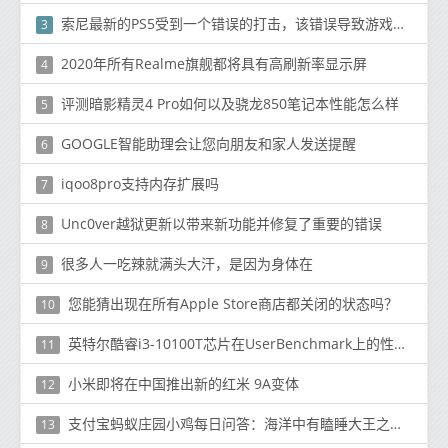
索尼最新的PS5受到一个错误的打击，该错误导致游戏陷入“排队等待下载”
3
2020年所有Realme旗舰都将具有高刷新率显示屏
4
评测暗影精灵4 Pro如何以及骁龙850笔记本性能怎么样
5
GOOGLE智能助理会让您向朋友和家人发送提醒
6
iqoo8pro支持内存扩展吗
7
Unc0ver越狱更新以带来新功能并修复了重要的错误
8
很多人一吃辣就满头大汗，是因为身体在
9
您能猜出现在所有Apple Store商店都关闭的状态吗？
10
英特尔酷睿i3-10100T芯片在UserBenchmark上的性能为Comet Lake预算选择带来希望
11
小米即将在中国推出新的红米 9A变体
12
支付宝蚂蚁庄园小鸡每日问答：海洋中有瞌睡大王之称的是
13