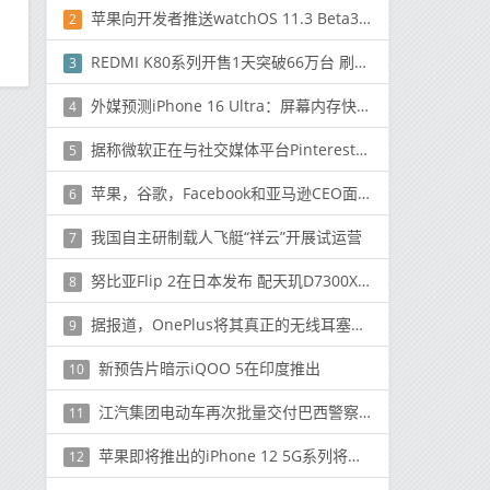
苹果向开发者推送watchOS 11.3 Beta3 公众版1月底见
2
REDMI K80系列开售1天突破66万台 刷新K系列首销纪录
3
外媒预测iPhone 16 Ultra：屏幕内存快充都是“超大号”
4
据称微软正在与社交媒体平台Pinterest进行谈判
5
苹果，谷歌，Facebook和亚马逊CEO面临明天的反托拉斯调查
6
我国自主研制载人飞艇“祥云”开展试运营
7
努比亚Flip 2在日本发布 配天玑D7300X 约售3000元起
8
据报道，OnePlus将其真正的无线耳塞称为``OnePlus Buds''
9
新预告片暗示iQOO 5在印度推出
10
江汽集团电动车再次批量交付巴西警察局 涂装很霸气
11
苹果即将推出的iPhone 12 5G系列将配备OLED显示屏
12