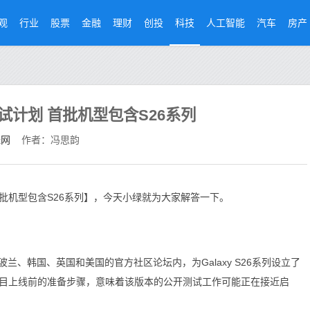
观
行业
股票
金融
理财
创投
科技
人工智能
汽车
房产
测试计划 首批机型包含S26系列
经网
作者：冯思韵
 首批机型包含S26系列】，今天小绿就为大家解答一下。
韩国、英国和美国的官方社区论坛内，为Galaxy S26系列设立了
测试项目上线前的准备步骤，意味着该版本的公开测试工作可能正在接近启