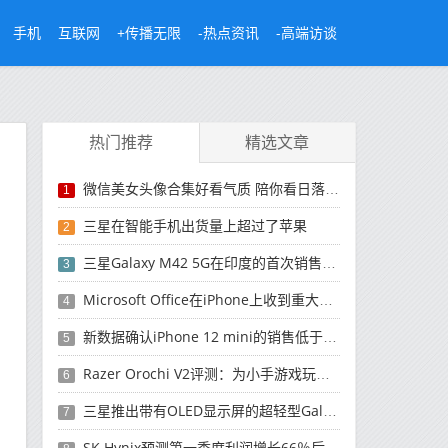
手机
互联网
+传播无限
-热点资讯
-高端访谈
热门推荐
精选文章
微信美女头像合集好看气质 陪你看日落的人比日落更浪漫
1
三星在智能手机出货量上超过了苹果
2
三星Galaxy M42 5G在印度的首次销售将于今晚开始
3
Microsoft Office在iPhone上收到重大更新
4
新数据确认iPhone 12 mini的销售低于预期
5
Razer Orochi V2评测：为小手游戏玩家设计的鼠标
6
三星推出带有OLED显示屏的超轻型Galaxy Book Pro和Galaxy Book Pro 360笔记本电脑
7
SK Hynix预测第一季度利润增长66％后，对芯片的需求将增强