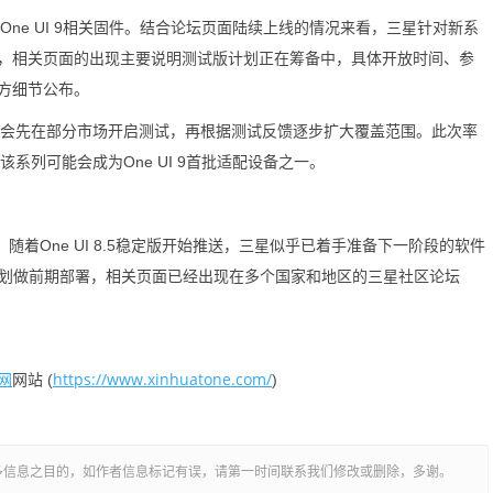
One UI 9相关固件。结合论坛页面陆续上线的情况来看，三星针对新系
，相关页面的出现主要说明测试版计划正在筹备中，具体开放时间、参
方细节公布。
常会先在部分市场开启测试，再根据测试反馈逐步扩大覆盖范围。此次率
明该系列可能会成为One UI 9首批适配设备之一。
着One UI 8.5稳定版开始推送，三星似乎已着手准备下一阶段的软件
试版计划做前期部署，相关页面已经出现在多个国家和地区的三星社区论坛
网
https://www.xinhuatone.com/
网站 (
)
多信息之目的，如作者信息标记有误，请第一时间联系我们修改或删除，多谢。