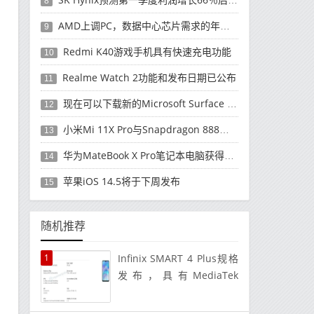
8
AMD上调PC，数据中心芯片需求的年度收入预测
9
Redmi K40游戏手机具有快速充电功能
10
Realme Watch 2功能和发布日期已公布
11
现在可以下载新的Microsoft Surface Duo更新
12
小米Mi 11X Pro与Snapdragon 888处理器一起发布
13
华为MateBook X Pro笔记本电脑获得全新升级
14
苹果iOS 14.5将于下周发布
15
随机推荐
1
Infinix SMART 4 Plus规格
发布，具有MediaTek
Helio P22、3GB RAM等更
多功能