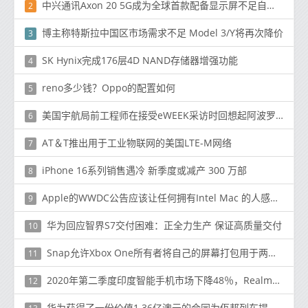
中兴通讯Axon 20 5G成为全球首款配备显示屏不足自拍相机的手机
2
博主称特斯拉中国区市场需求不足 Model 3/Y将再次降价
3
SK Hynix完成176层4D NAND存储器增强功能
4
reno多少钱？Oppo的配置如何
5
美国宇航局前工程师在接受eWEEK采访时回想起阿波罗11号登月任务
6
AT＆T推出用于工业物联网的美国LTE-M网络
7
iPhone 16系列销售遇冷 新季度或减产 300 万部
8
Apple的WWDC公告应该让任何拥有Intel Mac 的人感到担忧
9
华为回应智界S7交付困难：正全力生产 保证高质量交付
10
Snap允许Xbox One所有者将自己的屏幕打包用于两种不同的活动
11
2020年第二季度印度智能手机市场下降48％，Realme跌至第五位
12
华为获得了一份价值1.36亿澳元的合同为佤邦列车提供数字无线电系统