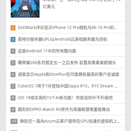
亿美元
DxOMark评论显示iPhone 12 Pro相机与Mi 10 Pro的相机相当
2
英特尔服务器GPU以Android云游戏服务器为目标
3
这是Android 11中的所有酷功能
4
曝荣耀200系列暂定五一之后发布 前置高像素美颜镜头
5
调查显示Apple和OnePlus在印度拥有最高的客户忠诚度
6
ColorOS 7将于7月登陆中国Oppo R15，R15 Dream Mirror，A9，A9x，A31和A91
7
iOS 18很实用的15个AI新功能！你就说你升不升级吧
8
圆形的OPPO Watch RX将作为英雄联盟限量版推出
9
微软还一直向Azure云客户提供在GPU加速的虚拟机上运行其应用程序的选项
10