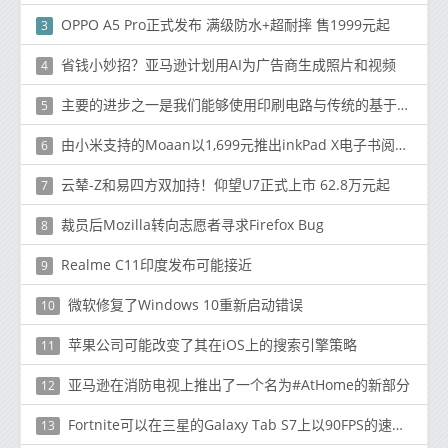
OPPO A5 Pro正式发布 满级防水+超耐摔 售1999元起
3
省钱小妙招？亚马逊计划用AI为广告商生成照片和视频
4
主要的进步之一是我们能够使用印刷电路与传统的基于硅的电子元件建立接口
5
由小米支持的Moaan以1,699元推出inkPad X电子书阅读器
6
云辇-Z和易四方双加持！仰望U7正式上市 62.8万元起
7
裁员后Mozilla转向志愿者寻求Firefox Bug
8
Realme C11印度发布可能接近
9
微软修复了Windows 10重新启动错误
10
苹果公司可能改变了其在iOS上的搜索引擎策略
11
亚马逊在消防电视上推出了一个名为#AtHome的新部分
12
Fortnite可以在三星的Galaxy Tab S7上以90FPS的速度运行
13