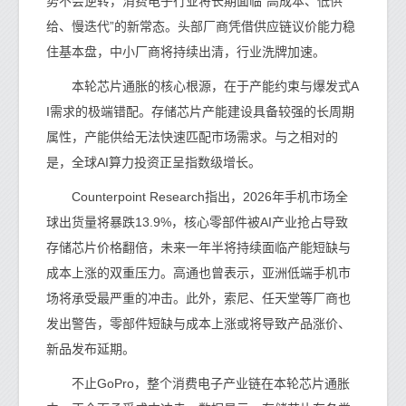
势不会逆转，消费电子行业将长期面临“高成本、低供
给、慢迭代”的新常态。头部厂商凭借供应链议价能力稳
住基本盘，中小厂商将持续出清，行业洗牌加速。
本轮芯片通胀的核心根源，在于产能约束与爆发式A
I需求的极端错配。存储芯片产能建设具备较强的长周期
属性，产能供给无法快速匹配市场需求。与之相对的
是，全球AI算力投资正呈指数级增长。
Counterpoint Research指出，2026年手机市场全
球出货量将暴跌13.9%，核心零部件被AI产业抢占导致
存储芯片价格翻倍，未来一年半将持续面临产能短缺与
成本上涨的双重压力。高通也曾表示，亚洲低端手机市
场将承受最严重的冲击。此外，索尼、任天堂等厂商也
发出警告，零部件短缺与成本上涨或将导致产品涨价、
新品发布延期。
不止GoPro，整个消费电子产业链在本轮芯片通胀