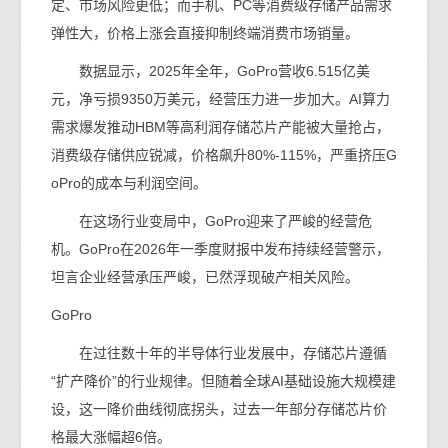
定、市场风险更低；而手机、PC等消费级存储产品需求
弹性大，价格上涨会直接抑制终端消费市场销量。
数据显示，2025年全年，GoPro营收6.515亿美
元，净亏损9350万美元，经营压力进一步加大。AI算力
需求爆发推动HBM等高利润存储芯片产能被大量抢占，
消费级存储供应锐减，价格飙升80%-115%，严重挤压G
oPro的成本与利润空间。
在这场行业变局中，GoPro迎来了严峻的经营危
机。GoPro在2026年一季度财报中发布持续经营警示，
坦言企业经营承压严峻，已然浮现破产相关风险。
GoPro
在过往数十年的半导体行业发展中，存储芯片遵循
“扩产降价”的行业规律。但随着全球AI基础设施大规模建
设，这一降价曲线彻底拐头，过去一年部分存储芯片价
格最大涨幅超6倍。