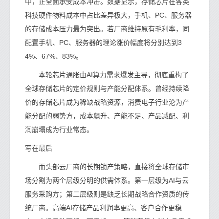
中，正全面承受成本冲击。数据显示，存储芯片在各类
科技硬件物料成本中占比差异极大，手机、PC、服务器
的存储成本压力最为突出。若厂商维持原有毛利率，同
配置手机、PC、服务器的理论涨价幅度将分别达到3
4%、67%、83%。
本轮芯片通胀由AI算力需求爆发主导，彻底重构了
全球存储芯片的定价规则与产能分配体系。曾经持续降
价的存储芯片成为稀缺战略资源，消费电子行业沦为产
能分配的弱势方，成本飙升、产能不足、产品减配、利
润崩塌成为行业常态。
写在最后
而头部云厂商的长期锁产策略，直接将全球存储市
场分割为两个层级分明的供需体系。第一层级为AI与云
服务采购方；第二层级则是缺乏长期战略合作资质的传
统厂商。高端AI存储产品利润率更高、客户合作更稳