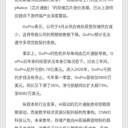
pflation（芯片通胀）”的存储芯片涨价浪潮，已从上游供
应链向下游终端产业深度蔓延。
GoPro表示，公司于4月从供应商处获悉存储供应减
少，这将导致公司的预期销售额下降。GoPro预计无法
遵守多项贷款契约条款。
事实上，GoPro的危机并非单纯由芯片通胀导致。G
oPro近年来的经营状况本身已每况愈下。过去三年间，
GoPro总共亏损5.78亿美元。进入2026年，GoPro亏损
的步伐没有停止。今年第一季度，GoPro营收仅9900万
美元，同比又下滑了26%，净亏损额同比扩大超73%，
至8082万美元。
纵观本轮行业变革，AI驱动的芯片通胀绝非短期周
期波动，而是数字经济资源分配的结构性重构。CNMO
科技认为，未来数年，存储产能向AI高端赛道倾斜的趋