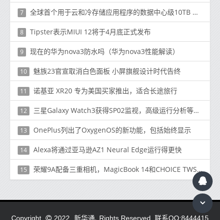
全球首个用于云和冷存储应用程序的数据中心级10TB HDD
7
Tipster表示MIUI 12将于4月底正式发布
8
现在的华为nova3防水吗（华为nova3性能解读）
9
魅族23官宣取消白色面板 小屏旗舰设计时代告终
10
诺基亚 XR20 专为美国买家推出，适合长途旅行
11
三星Galaxy Watch3获得SP02监视，高级运行分析等最新更新
12
OnePlus列出了OxygenOS的新功能，包括始终显示
13
Alexa将通过亚马逊AZ1 Neural Edge运行得更快
14
荣耀9A配备三重相机，MagicBook 14和CHOICE TWS耳塞在欧洲发布
15
新华通.
Copyright
2022
Rights Reserved. 联系QQ:8444415