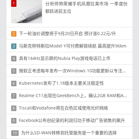
1
分析师称荣耀手机风靡拉美市场 一季度份
额跃进前五位
下一轮油价调整将于9月20日开启 预计涨0.22元/升
2
马斯克称特斯拉Model Y可付费解锁续航 最高提升96km
3
具有144Hz显示屏的Nubia Play游戏电话已上市
4
微软正考虑每年发布一次Windows 10功能更新以专注于Windows 10X
5
Kubernetes发布了1.18版本主要关注稳定性
6
Realme C11出现在GeekBench上，确认2GB RAM和Android 10
7
Tiscali和Vodafone将在白色区域使用光纤网络
8
Facebook公布创纪录的利润归功于移动广告销售的飙升
9
为什么SD-WAN转移到托管服务是一个重要的选择
10