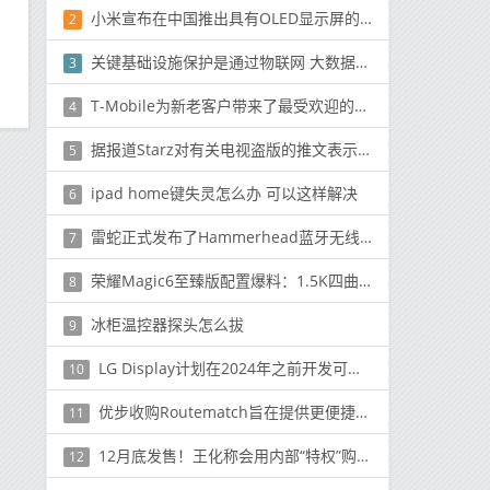
小米宣布在中国推出具有OLED显示屏的Master TV
2
关键基础设施保护是通过物联网 大数据和云完成的
3
T-Mobile为新老客户带来了最受欢迎的交易之一
4
据报道Starz对有关电视盗版的推文表示歉意
5
ipad home键失灵怎么办 可以这样解决
6
雷蛇正式发布了Hammerhead蓝牙无线耳机
7
荣耀Magic6至臻版配置爆料：1.5K四曲屏+50MP主摄
8
冰柜温控器探头怎么拔
9
LG Display计划在2024年之前开发可拉伸屏幕，这将很快成为现实
10
优步收购Routematch旨在提供更便捷的公共交通
11
12月底发售！王化称会用内部“特权”购买K70 Pro冠军版
12