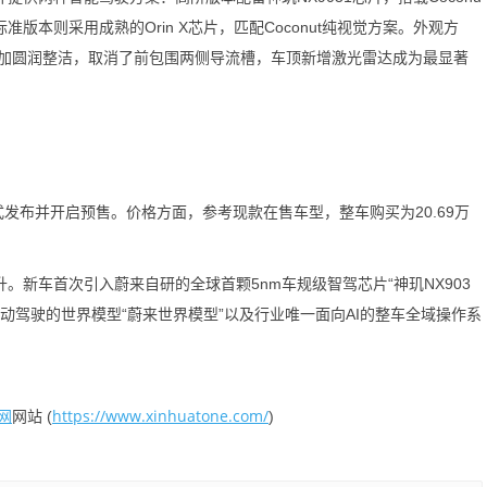
准版本则采用成熟的Orin X芯片，匹配Coconut纯视觉方案。外观方
加圆润整洁，取消了前包围两侧导流槽，车顶新增激光雷达成为最显著
式发布并开启预售。价格方面，参考现款在售车型，整车购买为20.69万
新车首次引入蔚来自研的全球首颗5nm车规级智驾芯片“神玑NX903
向自动驾驶的世界模型“蔚来世界模型”以及行业唯一面向AI的整车全域操作系
网
https://www.xinhuatone.com/
网站 (
)