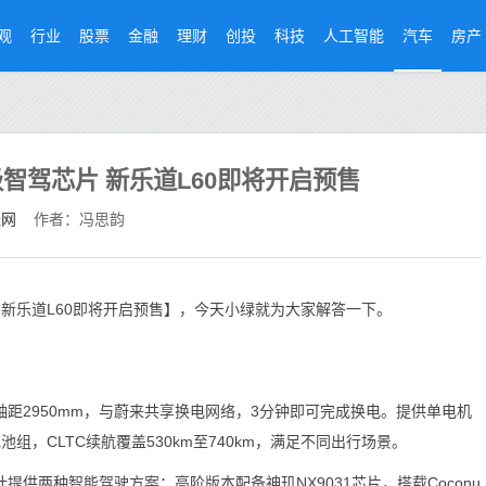
观
行业
股票
金融
理财
创投
科技
人工智能
汽车
房产
智驾芯片 新乐道L60即将开启预售
经网
作者：冯思韵
 新乐道L60即将开启预售】，今天小绿就为大家解答一下。
，轴距2950mm，与蔚来共享换电网络，3分钟即可完成换电。提供单电机
池组，CLTC续航覆盖530km至740km，满足不同出行场景。
供两种智能驾驶方案：高阶版本配备神玑NX9031芯片，搭载Coconu