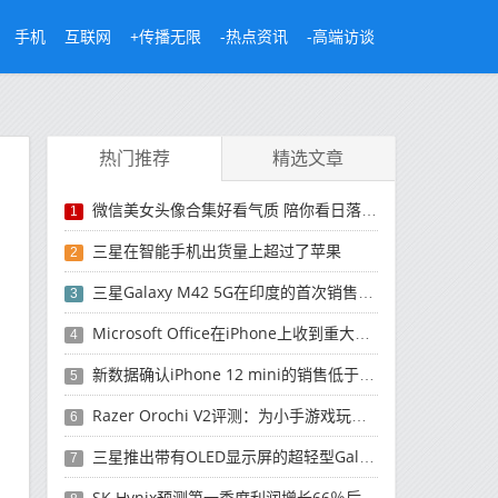
手机
互联网
+传播无限
-热点资讯
-高端访谈
热门推荐
精选文章
微信美女头像合集好看气质 陪你看日落的人比日落更浪漫
1
三星在智能手机出货量上超过了苹果
2
三星Galaxy M42 5G在印度的首次销售将于今晚开始
3
Microsoft Office在iPhone上收到重大更新
4
新数据确认iPhone 12 mini的销售低于预期
5
Razer Orochi V2评测：为小手游戏玩家设计的鼠标
6
三星推出带有OLED显示屏的超轻型Galaxy Book Pro和Galaxy Book Pro 360笔记本电脑
7
SK Hynix预测第一季度利润增长66％后，对芯片的需求将增强