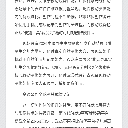
表达。过去，受限于移动设备性能，许多复杂光线和动
态场景下的表达往往难以被完整呈现。随着移动影像能
力的持续进化，创作门槛不断降低，越来越多创作者开
始使用手机完成从记录到创作的全过程，而移动设备也
正从“便捷工具”转变为“随时可用的创作伙伴”。
现场设有2026中国野生生物影像年赛启动特展《看
见生命的力量》，通过真实自然影像内容，展现智能手
机对于自然细节的记录能力。骁龙专属展区“看见更真实
的生命”则围绕暗光、微距、无限语义分割及2亿像素等
核心移动影像能力展开，通过沉浸式设计直观呈现移动
影像如何突破人眼边界，捕捉更多细节。
高通公司全球副总裁侯明娟
这一切创作体验提升的背后，离不开骁龙底层算力
与影像技术的持续升级。第五代骁龙8至尊版移动平台，
搭载全新20-bit三ISP，动态范围相比前代平台提升最高