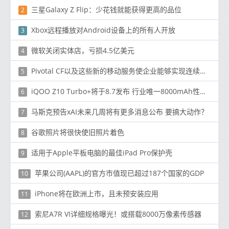
三星Galaxy Z Flip：少花钱就能获得更高的品位
2
Xbox远程播放对Android设备上的所有人开放
3
微软关闭实体店，亏损4.5亿美元
4
Pivotal CF以及这些新的移动服务使企业能够实现连续交付
5
iQOO Z10 Turbo+将于8.7发布 行业唯一8000mAh性能机
6
马斯克预告xAI未来几周将有更多消息公布 要搞大动作？
7
谷歌照片将很快使旧照片着色
8
适用于Apple平板电脑的最佳iPad Pro保护壳
9
苹果公司(AAPL)的官方市值现已超过187个国家的GDP
10
iPhone将在欧洲上市，且未预安装应用
11
索尼A7R VI详细规格曝光！或搭载8000万像素传感器
12