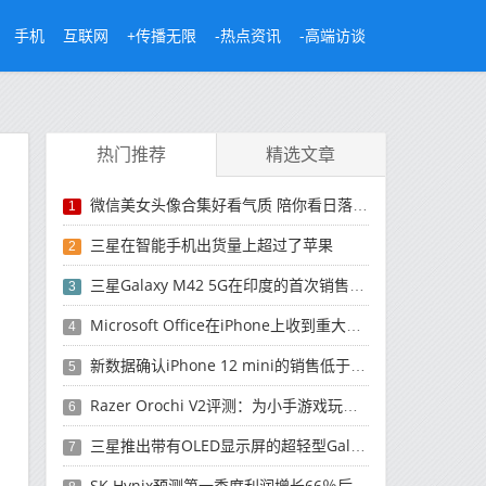
手机
互联网
+传播无限
-热点资讯
-高端访谈
热门推荐
精选文章
微信美女头像合集好看气质 陪你看日落的人比日落更浪漫
1
三星在智能手机出货量上超过了苹果
2
三星Galaxy M42 5G在印度的首次销售将于今晚开始
3
Microsoft Office在iPhone上收到重大更新
4
新数据确认iPhone 12 mini的销售低于预期
5
Razer Orochi V2评测：为小手游戏玩家设计的鼠标
6
三星推出带有OLED显示屏的超轻型Galaxy Book Pro和Galaxy Book Pro 360笔记本电脑
7
SK Hynix预测第一季度利润增长66％后，对芯片的需求将增强