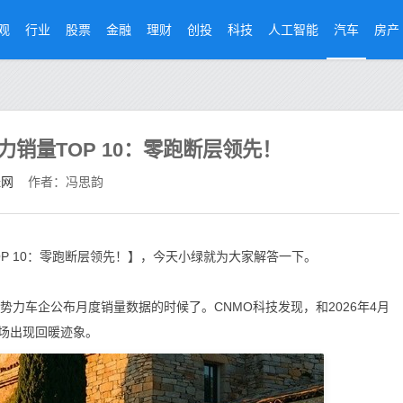
观
行业
股票
金融
理财
创投
科技
人工智能
汽车
房产
力销量TOP 10：零跑断层领先！
经网
作者：冯思韵
OP 10：零跑断层领先！】，今天小绿就为大家解答一下。
力车企公布月度销量数据的时候了。CNMO科技发现，和2026年4月
场出现回暖迹象。