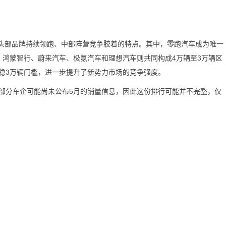
头部品牌持续领跑、中部阵营竞争胶着的特点。其中，零跑汽车成为唯一
；鸿蒙智行、蔚来汽车、极氪汽车和理想汽车则共同构成4万辆至3万辆区
稳3万辆门槛，进一步提升了新势力市场的竞争强度。
分车企可能尚未公布5月的销量信息，因此这份排行可能并不完整，仅