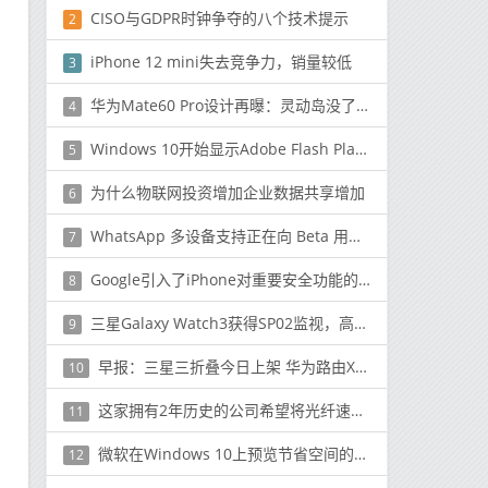
CISO与GDPR时钟争夺的八个技术提示
2
iPhone 12 mini失去竞争力，销量较低
3
华为Mate60 Pro设计再曝：灵动岛没了 变成三打孔了！
4
Windows 10开始显示Adobe Flash Player警告
5
为什么物联网投资增加企业数据共享增加
6
WhatsApp 多设备支持正在向 Beta 用户推出：这是如何获得它
7
Google引入了iPhone对重要安全功能的支持
8
三星Galaxy Watch3获得SP02监视，高级运行分析等最新更新
9
早报：三星三折叠今日上架 华为路由X3 Pro销量破万
10
这家拥有2年历史的公司希望将光纤速度带入WiFi网络同时降低创建和管理网络的成本
11
微软在Windows 10上预览节省空间的OneDrive功能
12