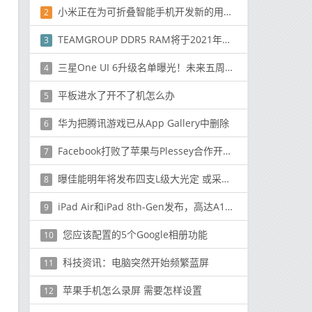
小米正在为可折叠智能手机开发新的用户界面
2
TEAMGROUP DDR5 RAM将于2021年发布
3
三星One UI 6升级名单曝光！未来五周内全部完成推送
4
平板进水了开不了机怎么办
5
华为把腾讯游戏已从App Gallery中删除
6
Facebook打败了苹果与Plessey合作开发增强现实眼镜
7
曝佳能明年将发布四支L级大光定 或采用一种全新技术
8
iPad Air和iPad 8th-Gen发布，高达A14 Bionic芯片组和USB Type-C端口支持
9
您应该配置的5个Google相册功能
10
科技资讯：电脑突然开始频繁蓝屏
11
苹果手机怎么录屏 需要怎样设置
12