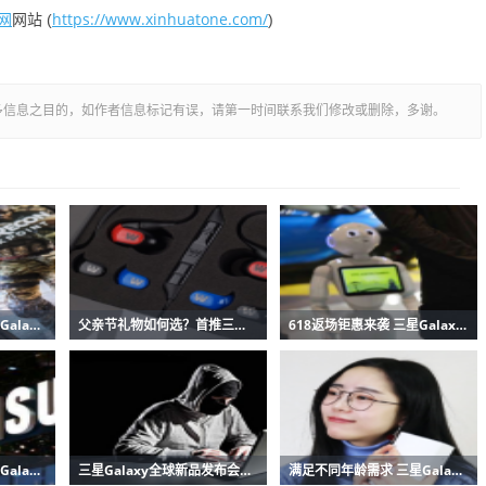
网
https://www.xinhuatone.com/
网站 (
)
多信息之目的，如作者信息标记有误，请第一时间联系我们修改或删除，多谢。
多重惊喜一步到位 三星Galaxy S23 Ultra开启夏日专属礼遇
父亲节礼物如何选？首推三星Galaxy Tab S8系列
618返场钜惠来袭 三星Galaxy Tab S8系列不容错过
高颜值更有黑科技 三星Galaxy S23系列打造无短板旗舰
三星Galaxy全球新品发布会定档7月26日更多惊喜等你探索
满足不同年龄需求 三星Galaxy Tab S8系列暑假购买正当时