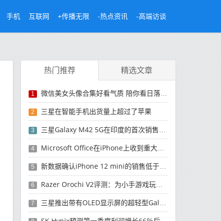
手机
互联网
+传播无限
-热点资讯
-高端访谈
热门推荐
精选文章
微信美女头像合集好看气质 陪你看日落的人比日落更浪漫
1
三星在智能手机出货量上超过了苹果
2
三星Galaxy M42 5G在印度的首次销售将于今晚开始
3
Microsoft Office在iPhone上收到重大更新
4
新数据确认iPhone 12 mini的销售低于预期
5
Razer Orochi V2评测：为小手游戏玩家设计的鼠标
6
三星推出带有OLED显示屏的超轻型Galaxy Book Pro和Galaxy Book Pro 360笔记本电脑
7
SK Hynix预测第一季度利润增长66％后，对芯片的需求将增强