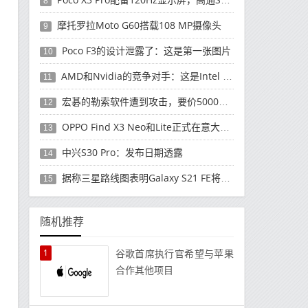
8
摩托罗拉Moto G60搭载108 MP摄像头
9
Poco F3的设计泄露了：这是第一张图片
10
AMD和Nvidia的竞争对手：这是Intel Xe HPG
11
宏碁的勒索软件遭到攻击，要价5000万美元
12
OPPO Find X3 Neo和Lite正式在意大利发售
13
中兴S30 Pro：发布日期透露
14
据称三星路线图表明Galaxy S21 FE将于8月发布
15
随机推荐
1
谷歌首席执行官希望与苹果
合作其他项目