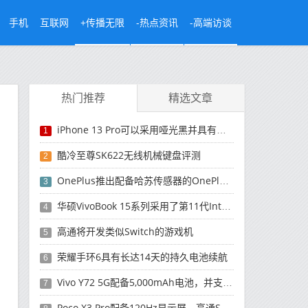
手机
互联网
+传播无限
-热点资讯
-高端访谈
热门推荐
精选文章
iPhone 13 Pro可以采用哑光黑并具有改进的人像模式
1
酷冷至尊SK622无线机械键盘评测
2
OnePlus推出配备哈苏传感器的OnePlus 9 Pro
3
华硕VivoBook 15系列采用了第11代Intel Core i7处理器
4
高通将开发类似Switch的游戏机
5
荣耀手环6具有长达14天的持久电池续航
6
Vivo Y72 5G配备5,000mAh电池，并支持18W充电
7
Poco X3 Pro配备120Hz显示屏，高通Snapdragon 860处理器