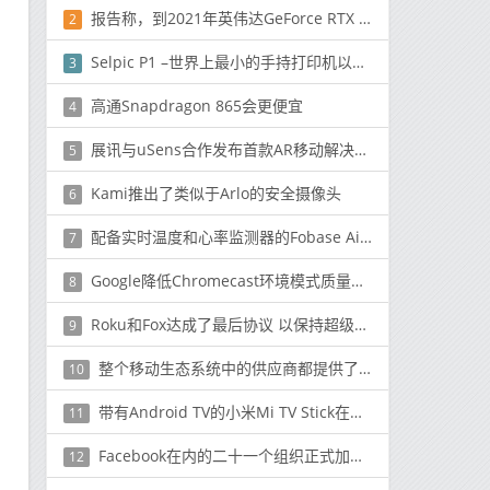
报告称，到2021年英伟达GeForce RTX 30 GPU将供不应求
2
Selpic P1 –世界上最小的手持打印机以99美元的价格进入Indiegogo
3
高通Snapdragon 865会更便宜
4
展讯与uSens合作发布首款AR移动解决方案
5
Kami推出了类似于Arlo的安全摄像头
6
配备实时温度和心率监测器的Fobase Air Pro Smartwatch售价为29.99美元
7
Google降低Chromecast环境模式质量以压缩带宽
8
Roku和Fox达成了最后协议 以保持超级碗流媒体应用程序的正常运行
9
整个移动生态系统中的供应商都提供了适用于它们的解决方案
10
带有Android TV的小米Mi TV Stick在印度推出，价格为₹2,799（$ 37）
11
Facebook在内的二十一个组织正式加入了负责监管加密货币的天秤座协会
12