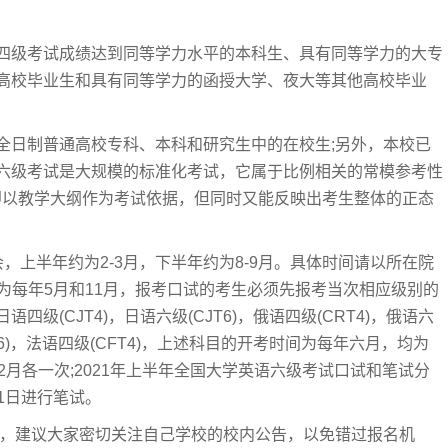
四级考试成绩达到同等学力水平的本科生、具有同等学力的大专
高校毕业生和具有同等学力的函授大学、夜大等其他高校毕业
全日制普通高校专科、本科和研究生中的在校生;另外，本校已
六级考试是大规模的标准化考试，它属于比例相关的常模参考性
rencedtest)，即以教学大纲作为考试依据，但同时又能反映出考生整体的正态
，上半年约为2-3月，下半年约为8-9月。具体时间请以所在院
为每年5月和11月，报考口试的考生必须先报考当次相应级别的
级(CJT4)，日语六级(CJT6)，俄语四级(CRT4)，俄语六
GT6)，法语四级(CFT4)，上述科目的开考时间为每年六月，均为
2月各一次;2021年上半年全国大学英语六级考试口试和笔试分
11日进行笔试。
异，建议大家密切关注自己学校的校内公告，以免错过报名机