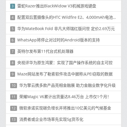
雷蛇Razer推出BlackWidow V3机械游戏键盘
3
配置双后置摄像头的HTC Wildfire E2、4,000mAh电池在正式发布前开始发售
4
华为MateBook Fold 非凡大师瑞红版问世 定价2.69万元
5
WhatsApp将停止对过时的Android版本的支持
6
英特尔发布第11代台式机处理器
7
央视评华为原生鸿蒙：实现了国产操作系统的自主可控
8
Maze网站发布了勒索软件攻击中据称从PEI窃取的数据
9
华为擎云携多款产品亮相金融展 助力金融业数字化升级
10
荣耀Magic V6累计出货量达8.46万台 上市仅1个月！
11
微软承诺实现碳负增长并将推出10亿美元的气候基金
12
消费者或企业市场率先实现5g货币化
13