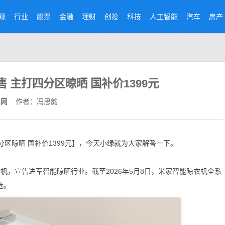
观
行业
股票
金融
理财
创投
科技
人工智能
汽车
房产
 主打四分区晾晒 国补价1399元
经网
作者：冯思韵
分区晾晒 国补价1399元】，今天小绿就为大家解答一下。
，宣告进军智能晾晒行业。截至2026年5月8日，米家智能晾衣机全系
选。