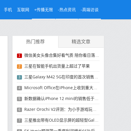
手机
互联网
+传播无限
-热点资讯
-高端访谈
热门推荐
精选文章
微信美女头像合集好看气质 陪你看日落的人比日落更浪漫
1
三星在智能手机出货量上超过了苹果
2
三星Galaxy M42 5G在印度的首次销售将于今晚开始
3
Microsoft Office在iPhone上收到重大更新
4
新数据确认iPhone 12 mini的销售低于预期
5
Razer Orochi V2评测：为小手游戏玩家设计的鼠标
6
三星推出带有OLED显示屏的超轻型Galaxy Book Pro和Galaxy Book Pro 360笔记本电脑
7
SK Hynix预测第一季度利润增长66％后，对芯片的需求将增强