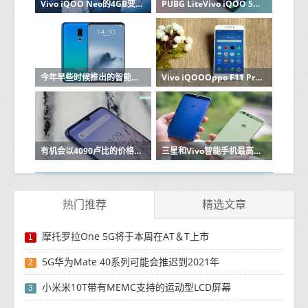
Vivo iQOO Neo的4GB变体在TENAA上配备三重后置摄像头
PUBG LiteVivo iQOO 5G摩托罗拉One Vision头条新闻本周
今年早些时候推出的智能手机Vivo iQOO的白色变体
Vivo iQOOOppo F11 Pro和魅族Note 9将于下个月推出
有机会以4090卢比的价格购买21000卢比的Vivo V11知道如何利用报价
三星和Vivo智能手机最高可获得12000卢比的折扣
热门推荐
精选文章
摩托罗拉One 5G将于本周在AT＆T上市
1
5G华为Mate 40系列可能会推迟到2021年
2
小米米10T带有MEMC支持的运动型LCD屏幕
3