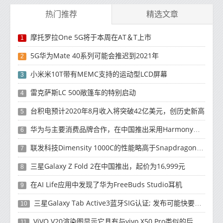
热门推荐
精选文章
摩托罗拉One 5G将于本周在AT＆T上市
1
5G华为Mate 40系列可能会推迟到2021年
2
小米米10T带有MEMC支持的运动型LCD屏幕
3
雷克萨斯LC 500敞篷车的特别启动
4
台积电预计2020年8月收入将突破42亿美元，创历史新高
5
华为与主要消费品牌合作，在中国推出采用HarmonyOS 2.0的智能家居产品
6
联发科技Dimensity 1000C的性能略高于Snapdragon 765G
7
三星Galaxy Z Fold 2在中国推出，起价为16,999元
8
在AI Life应用中发现了华为FreeBuds Studio耳机
9
三星Galaxy Tab Active3蓝牙SIG认证; 发布可能快要结束了
10
ViVO V20渲染图显示它具有与vivo X50 Pro类似的后部设计
11