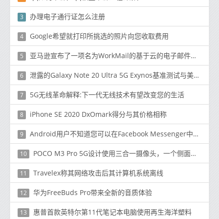
办理电子通行证怎么注册
3
Google希望就打印所挑选的照片向您收取费用
4
亚马逊宣布了一项名为WorkMail的基于云的电子邮件和日历服务
5
泄露的Galaxy Note 20 Ultra 5G Exynos基准测试与美国版本存在重大差异
6
5G无线革命解释:下一代无线技术有望改变您的生活
7
iPhone SE 2020 DxOmark得分与其价格相称
8
Android用户不知道您可以在Facebook Messenger中启用暗模式
9
POCO M3 Pro 5G设计使用三合一摄像头，一个侧面安装的指纹扫描仪，并在全新渲染器中显示更多功能
10
Travelex称其网络攻击后其计算机系统离线
11
华为FreeBuds Pro带来全新的音质体验
12
惠普首款英特尔第11代笔记本电脑使用再生海洋塑料
13