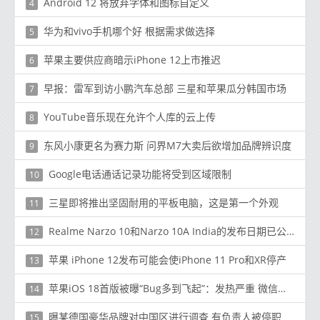
Android 12 将放弃字体和图标自定义
4
华为和vivo手机哪个好 根据需求做选择
5
苹果主要供应商暗示iPhone 12上市推迟
6
早报：雷军到访小鹏汽车总部 三星和苹果瓜分韩国市场
7
YouTube音乐现在允许个人库的云上传
8
东风小康更名为赛力斯 问界M7大卖后欲增加品牌辨识度
9
Google电话通话记录功能将受到区域限制
10
三星即将推出坚固耐用的平板电脑，这是第一个外观
11
Realme Narzo 10和Narzo 10A India的发布日期已公布，活动将在线播出
12
苹果 iPhone 12发布可能会使iPhone 11 Pro和XR停产
13
苹果iOS 18首版被曝“Bug多到飞起”：发热严重 微信延迟
14
曝某德国豪华品牌对中国区进行调查 有负责人被停职
15