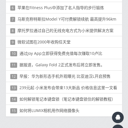
苹果在Fitness Plus中添加了名人指导的步行锻炼
6
马斯克称特斯拉Model Y可付费解锁续航 最高提升96km
7
摩托罗拉通过自己的无线充电方式为小米提供解决方案
8
微软试图在2000年收购任天堂
9
通过Joy App立即获得免费充值每次赚取10卢比
10
据报道，Galaxy Fold 2正式发布后将立即发售。
11
早报：华为新形态手机外观曝光 比亚迪汉L开启预售
12
239元起 小米发布会带来13大新品 价格信息这里一文看
13
如何解锁笔记本键盘锁（笔记本键盘锁住的解锁教程）
14
如何将LUMIX相机用作网络摄像头
15