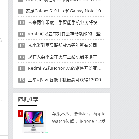
这是Galaxy S10 Lite和Galaxy Note 10 Lite可能开始发货的时候
9
未来两年印度二手智能手机业务将快速增长
10
Apple可以宣布对其云存储功能的一些更改苹果的iCloud一直在变化
11
造
从小米到苹果联想Vivo等的所有公司都将在不久的将来推出他们的新智能手机
12
现在人类不会在火车上给机器零食在这趟火车上开始服务
13
Redmi Y2和Honor 7A的销售开始亚马逊-Flipkart中的报价之战
14
三星和Vivo智能手机最高可获得12000卢比的折扣
15
屏
随机推荐
1
苹果本周：新iMac，Apple
Watch传闻，iPhone 12发
布传闻