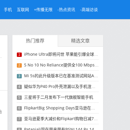
手机
互联网
+传播无限
-热点资讯
-高端访谈
热门推荐
精选文章
iPhone Ultra即将问世 苹果能引爆全球折叠屏市场吗？
1
米
5 No 10 No Reliance提供全100 Mbps的互联网速度
2
Mi 5s的此升级版本已在基准测试网站AnTuTu上列出
3
疑似华为P40 Pro外壳泄漏以及手机渲染图
4
三星将于二月发布下一代旗舰智能手机
5
FlipkartBig Shopping Days亚马逊在比赛中带来了巨大的现金返还优惠
6
始
亚马逊夏季大减价和Flipkart购物日减75％
7
Patanjali现在带来带有BSNL144 Rs 144GB数据等的SIM卡
8