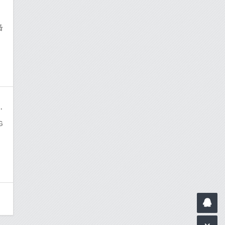
备
，48MP四路相机，售价为1,999元
G