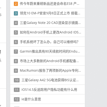
传今年蔚来重磅新品还是会命名ES8 产品力不用担心
2
屏，64MP Sony IMX682等
领克10 EM-P官宣9月8日正式上市 搭载神盾金砖电池
3
6
三星Galaxy Note 20 CAD渲染显示镜面设计，大尺寸显示屏和S20超级相机
4
如何在Android手机上更改Android IDSSN和设备ID
5
手机系统坏了怎么办，自己可以维修吗？
6
Garmin推出具有80天续航时间的Enduro智能手表
屏
7
系
市场上大多数新的Android手机都配备了红外线冲击波或红外线冲击波
8
MacRumors报告了两项新的Apple专利注册
9
三星Galaxy A42 5G电池获得BIS认证，并暗示可能在印度推出该手机
10
iOS14.5反追踪用户隐私功能有什么用
11
ie是什么意思
12
之