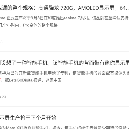
Realme 7 Pro泄漏的整个规格：高通骁龙 720G，AMOLED显示
lme 正式宣布将于9月3日在印度推出realme 7系列。该品牌甚至确认支持
几个小时内，Pro变体的整个规格
28
利设想了一种智能手机，该智能手机的背面带有迷你显示
商华为已为其新型智能手机申请了专利，该智能手机的背面配有摄像头
屏
。据LetsGoDigital报道，这家中国
8-23
2显示屏生产将于下个月开始
为Mate X可折叠智能手机，如今，该手机的继任者是最受期待的设备