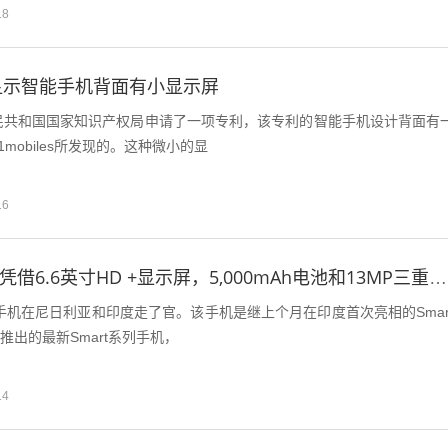
18
显示智能手机背面有小显示屏
民共和国国家知识产权局申请了一项专利，该专利的智能手机设计背面有
1mobiles所发现的。这种微小的显
16
Infinix Smart 5凭借6.6英寸HD +显示屏，5,000mAh电池和13MP三重摄像头首次亮相
5中档手机在尼日利亚和印度走了官。该手机是继上个月在印度首次亮相的Smar
牌推出的最新Smart系列手机，
14