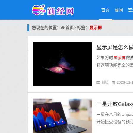
首页
要闻
宏
首页
您现在的位置：
标签：
显示屏
显示屏是怎么
如果将时
显示屏
做
将这项功能完全的
科技
2020-12-
三星开放Galax
三星在八月的Unpa
开始接受设备的预订