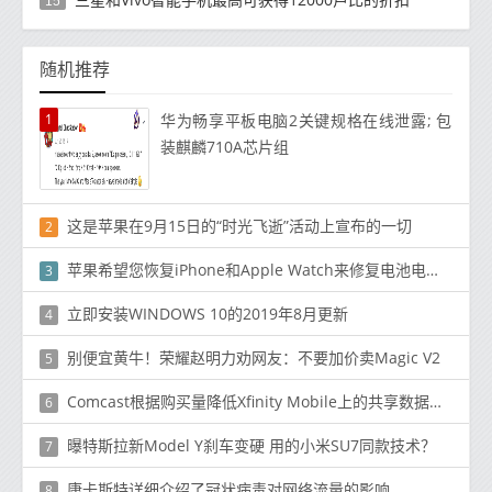
15
随机推荐
1
华为畅享平板电脑2关键规格在线泄露; 包
装麒麟710A芯片组
这是苹果在9月15日的“时光飞逝”活动上宣布的一切
2
苹果希望您恢复iPhone和Apple Watch来修复电池电量过高等问题
3
立即安装WINDOWS 10的2019年8月更新
4
别便宜黄牛！荣耀赵明力劝网友：不要加价卖Magic V2
5
Comcast根据购买量降低Xfinity Mobile上的共享数据价格
6
曝特斯拉新Model Y刹车变硬 用的小米SU7同款技术？
7
康卡斯特详细介绍了冠状病毒对网络流量的影响
8