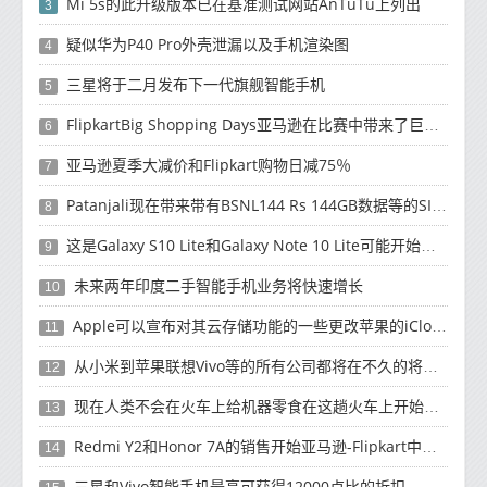
Mi 5s的此升级版本已在基准测试网站AnTuTu上列出
3
疑似华为P40 Pro外壳泄漏以及手机渲染图
4
三星将于二月发布下一代旗舰智能手机
5
FlipkartBig Shopping Days亚马逊在比赛中带来了巨大的现金返还优惠
6
亚马逊夏季大减价和Flipkart购物日减75％
7
Patanjali现在带来带有BSNL144 Rs 144GB数据等的SIM卡
8
这是Galaxy S10 Lite和Galaxy Note 10 Lite可能开始发货的时候
9
未来两年印度二手智能手机业务将快速增长
10
Apple可以宣布对其云存储功能的一些更改苹果的iCloud一直在变化
11
从小米到苹果联想Vivo等的所有公司都将在不久的将来推出他们的新智能手机
12
现在人类不会在火车上给机器零食在这趟火车上开始服务
13
Redmi Y2和Honor 7A的销售开始亚马逊-Flipkart中的报价之战
14
三星和Vivo智能手机最高可获得12000卢比的折扣