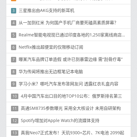
三星推出由AKG支持的新耳机
3
从一加到红米 为何国产手机厂商要死磕高素质屏幕？
4
Realme智能电视现已通过印度各地的1,250家离线商店提供
5
Netflix推出超便宜的仅限移动订阅
6
曝某汽车品牌订单造假 或许已到暴雷边缘 需“刮骨疗毒”
7
华为传闻将推出无边框笔记本电脑
8
学习小米？哪吒汽车发布答网友问 透露红衣礼盒内容
9
4月中国汽车出口目的地TOP10公布：俄罗斯排名第三
10
高通SM8735参数曝光 采用全大核设计 未用自研架构
11
Spotify增加对Apple Watch的流媒体支持
12
真我Neo7正式发布！天玑9300+芯片、7K电池 2099起
13