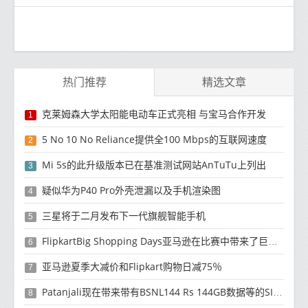
热门推荐
精选文章
克莱姆森大学太阳能电动车正式亮相 与宝马合作开发
1
5 No 10 No Reliance提供全100 Mbps的互联网速度
2
Mi 5s的此升级版本已在基准测试网站AnTuTu上列出
3
疑似华为P40 Pro外壳泄漏以及手机渲染图
4
三星将于二月发布下一代旗舰智能手机
5
FlipkartBig Shopping Days亚马逊在比赛中带来了巨大的现金返还优惠
6
亚马逊夏季大减价和Flipkart购物日减75％
7
Patanjali现在带来带有BSNL144 Rs 144GB数据等的SIM卡
8