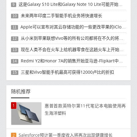
这是Galaxy S10 Lite和Galaxy Note 10 Lite可能开始发货的时候
9
未来两年印度二手智能手机业务将快速增长
10
Apple可以宣布对其云存储功能的一些更改苹果的iCloud一直在变化
11
从小米到苹果联想Vivo等的所有公司都将在不久的将来推出他们的新智能手机
12
现在人类不会在火车上给机器零食在这趟火车上开始服务
13
Redmi Y2和Honor 7A的销售开始亚马逊-Flipkart中的报价之战
14
三星和Vivo智能手机最高可获得12000卢比的折扣
15
随机推荐
1
惠普首款英特尔第11代笔记本电脑使用再
生海洋塑料
Salesforce预计第一季度收入将再次出现健康增长
2