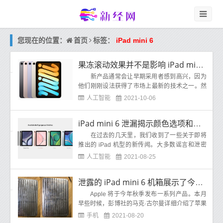
首页
您现在的位置：
标签：
iPad mini 6
果冻滚动效果并不是影响 iPad mini 6 的唯一问题
新产品通常会让早期采用者感到高兴，因为
他们刚刚设法获得了市场上最新的技术之一。然
而，体验并不总是很好，因为我们知道新产品并
人工智能
2021-10-06
不完
iPad mini 6 泄漏揭示颜色选项和规格
在过去的几天里，我们收到了一些关于即将
推出的 iPad 机型的新传闻。大多数谣言和泄密
都提到了可能的规格、设计更改和可能的发布窗
人工智能
2021-08-25
口
泄露的 iPad mini 6 机箱展示了今年可能发生的重大设计变化
Apple 将于今年秋季发布一系列产品。本月
早些时候，彭博社的马克·古尔曼详细介绍了苹果
今年将推出下一代iPhone、AirPods、Apple Wat
手机
2021-08-20