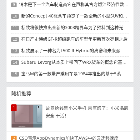
铃木是下一个汽车制造商它在声称其官方燃油经济性数据时承认存在一些错误
9
新的Concept 40概念车预览了一款全新的小型SUV和一款轿车的S40
10
标致将很快推出全新的3008跨界车为了预料到这种光线不足的图像已经发布
11
在日产史诗级GT-R超级跑车的车型年更新首次亮相之后
12
标致展示了一种名为L500 R Hybrid的离谱和未来派概念
13
Subaru Levorg从本质上带回了WRX货车的概念它基于相同的平台
14
宝马M的第一款量产乘用车是1984年推出的基于5系的M5
15
随机推荐
1
故意给钱黑小米手机 雷军怒了：小米品牌
安全 干活！
CSO表示AppDynamics加快了AWS中的云迁移速度
2