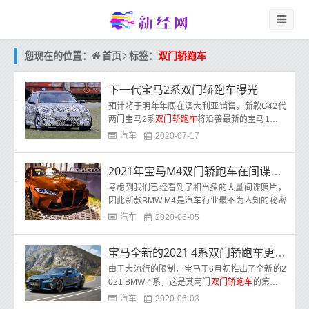
首页
您现在的位置：
标签：
双门轿跑车
下一代宝马2系双门轿跑车曝光
预计将于明年年底在澳大利亚销售，新款G42代
两门宝马2系
双门轿跑车
将沿袭最新的宝马1系舱
口盖和新款2系Gran Coupe轿车的轮胎痕迹。
汽车
2020-07-17
2021年宝马M4双门轿跑车在间谍照片中揭示了有争议的前部设计
考虑到我们已经看到了相当多的大量间谍照片，
因此新款BMW M4是汽车行业最不为人知的秘密
之一。
汽车
2020-06-05
宝马全新的2021 4系双门轿跑车更宽，更高，更长，更大胆
由于大流行的限制，宝马于6月初推出了全新的2
021 BMW 4系，这是其两门
双门轿跑车
的第二代
产品，该产品在全球首发，而不是在常规展会上
汽车
2020-06-03
在线展示。