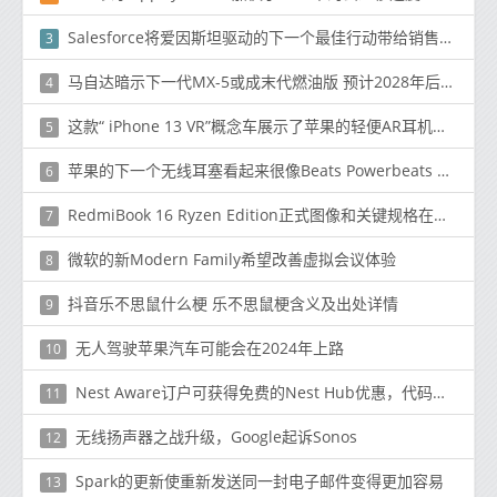
Salesforce将爱因斯坦驱动的下一个最佳行动带给销售代理商
3
马自达暗示下一代MX-5或成末代燃油版 预计2028年后推出
4
这款“ iPhone 13 VR”概念车展示了苹果的轻便AR耳机和带有四摄像头，后备副显示屏的旗舰手机
5
苹果的下一个无线耳塞看起来很像Beats Powerbeats Pro
6
RedmiBook 16 Ryzen Edition正式图像和关键规格在发布前就已发布
7
微软的新Modern Family希望改善虚拟会议体验
8
抖音乐不思鼠什么梗 乐不思鼠梗含义及出处详情
9
无人驾驶苹果汽车可能会在2024年上路
10
Nest Aware订户可获得免费的Nest Hub优惠，代码终于可以使用
11
无线扬声器之战升级，Google起诉Sonos
12
Spark的更新使重新发送同一封电子邮件变得更加容易
13