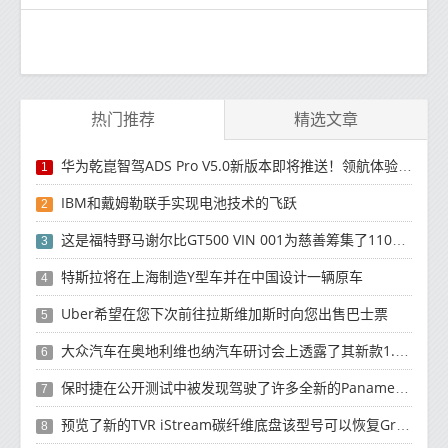
热门推荐
精选文章
华为乾崑智驾ADS Pro V5.0新版本即将推送！领航体验升级
1
IBM和戴姆勒联手实现电池技术的飞跃
2
这是福特野马谢尔比GT500 VIN 001为慈善筹集了110万美元
3
特斯拉将在上海制造Y型车并在中国设计一辆原车
4
Uber希望在您下次前往拉斯维加斯时向您出售巴士票
5
大众汽车在奥地利维也纳汽车研讨会上透露了其新款1.5升TSI发动机
6
保时捷在公开测试中被发现驾驶了许多全新的Panamera原型
7
预览了新的TVR iStream碳纤维底盘该型号可以恢复Griffith的名称
8