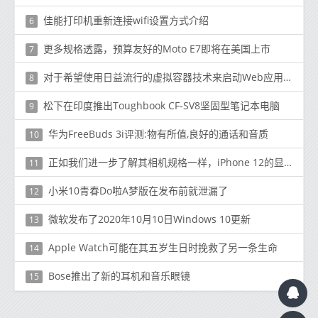
佳能打印机重新连接wifi设置方式介绍
6
更多规格透露，预算友好的Moto E7即将在美国上市
7
对于希望使用日益流行的虚拟容器技术来启动Web应用程序的客户
8
松下在印度推出Toughbook CF-SV8坚固型笔记本电脑
9
华为FreeBuds 3i评测:物有所值,良好的通话和音质
10
正如我们进一步了解其相机规格一样，iPhone 12的显示屏泄漏了
11
小米10青春Do啦A梦版在发布前就泄漏了
12
微软发布了2020年10月10日Windows 10更新
13
Apple Watch可能在其五岁生日时挽救了另一条生命
14
Bose推出了新的耳机和音乐眼镜
15