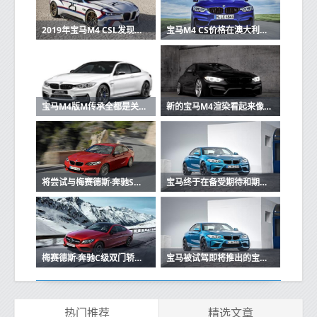
2019年宝马M4 CSL发现取代铁杆GTS
宝马M4 CS价格在澳大利亚下跌了20,000美元
宝马M4版M传承全都是关于彩色游戏
新的宝马M4渲染看起来像真正的交易
将尝试与梅赛德斯·奔驰S级双门轿跑车匹配
宝马终于在备受期待和期待已久的宝马M2性能双门轿跑车上获得了一些官方信息
梅赛德斯·奔驰C级双门轿跑车的原型版已在德国亮相
宝马被试驾即将推出的宝马M2高性能双门轿跑车的原型版本
热门推荐
精选文章