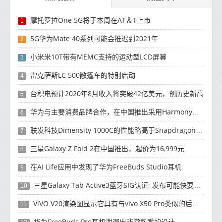
摩托罗拉One 5G将于本周在AT＆T上市
1
5G华为Mate 40系列可能会推迟到2021年
2
小米米10T带有MEMC支持的运动型LCD屏幕
3
雷克萨斯LC 500敞篷车的特别启动
4
台积电预计2020年8月收入将突破42亿美元，创历史新高
5
华为与主要消费品牌合作，在中国推出采用HarmonyOS 2.0的智能家居产品
6
联发科技Dimensity 1000C的性能略高于Snapdragon 765G
7
三星Galaxy Z Fold 2在中国推出，起价为16,999元
8
在AI Life应用中发现了华为FreeBuds Studio耳机
9
三星Galaxy Tab Active3蓝牙SIG认证; 发布可能快要结束了
10
ViVO V20渲染图显示它具有与vivo X50 Pro类似的后部设计
11
华为FreeBuds Pro耳机泄漏出非常熟悉的设计