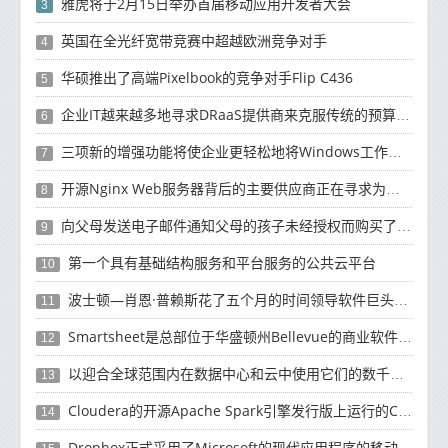
雅虎将于2月15日举办首届移动应用开发者大会
3
英国在全光纤宽带竞赛中超越欧洲竞争对手
4
华硕推出了高端Pixelbook的竞争对手Flip C436
5
企业IT越来越多地寻求DRaaS提供商来克服传统的预算资源和复杂性挑战
6
三项新的增强功能将使企业更轻松地将Windows工作负载迁移到云
7
开源Nginx Web服务器背后的主要供应商正在寻求为未来10年的增长提供资金
8
向父母发送电子邮件通知父母的孩子未经授权而购买了有关如何退款的产品
9
第一个具有基础结构服务和平台服务的公共云平台
10
波士顿—肖恩·普赖斯花了五个月的时间领导软件巨头SAP的云计算工作
11
Smartsheet是总部位于华盛顿州Bellevue的商业软件制造商
12
以迎合全球范围内在数据中心和云中使用它们的数千名客户
13
Cloudera的开源Apache Spark引擎发行版上运行的Cloud Dataflow版本
14
Dropbox正式​​采用了Microsoft的现代应用程序的移动计算方法