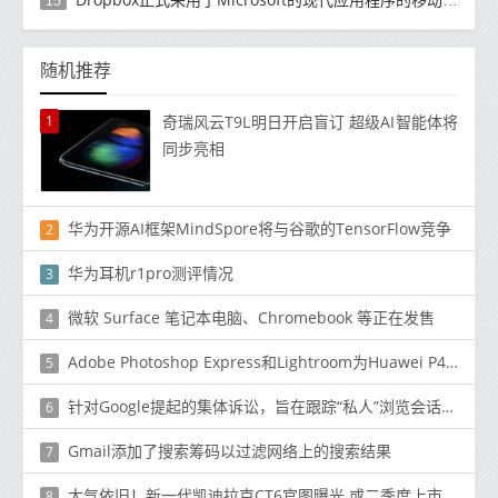
15
随机推荐
1
奇瑞风云T9L明日开启盲订 超级AI智能体将
同步亮相
华为开源AI框架MindSpore将与谷歌的TensorFlow竞争
2
华为耳机r1pro测评情况
3
微软 Surface 笔记本电脑、Chromebook 等正在发售
4
Adobe Photoshop Express和Lightroom为Huawei P40 Pro和众多Apple设备添加了镜头校正配置文件
5
针对Google提起的集体诉讼，旨在跟踪“私人”浏览会话中的用户
6
Gmail添加了搜索筹码以过滤网络上的搜索结果
7
大气依旧！新一代凯迪拉克CT6官图曝光 或二季度上市
8