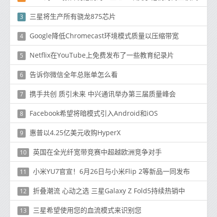
三星将生产所有骁龙875芯片
3
Google降低Chromecast环境模式质量以压缩带宽
4
Netflix在YouTube上免费发布了一些教育纪录片
5
告诉你微信全年总账单怎么看
6
携手共创 质引未来 中兴通讯举办第三届质量峰会
7
Facebook希望将暗模式引入Android和iOS
8
惠普以4.25亿美元收购HyperX
9
英国在全光纤宽带竞赛中超越欧洲竞争对手
10
小米YU7官宣！6月26日与小米Flip 2等新品一同发布
11
折叠潮流 心动之选 三星Galaxy Z Fold5持续热销中
12
三星希望使用您的血流模式来识别您
13