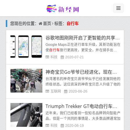
首页
您现在的位置：
标签：
自行车
谷歌地图刚刚开启了更智能的共享单车导航
Google Maps正在进行单车升级，其新功能旨在
使
自行车
旅行更高效，更安全，并在骑手出汗时
警告骑手。尽管Google Maps中的骑车路线已有
科技
2020-07-21
十年
神奇宝贝Go爷爷已经进化，现在使用64部智能手机
台湾著名的神奇宝贝高爷爷似乎已经发展到他的
终极状态。这位资深的神奇宝贝恋人升级了他的
自行车
，现在这辆
自行车
装有多达64部可播放神
互联网
2020-06-26
奇宝贝Go的智能手机。
Triumph Trekker GT电动自行车是该摩托车制造商的首款电动自行车
近年来，我们已经看到一些知名品牌转向智能产
品，但是一个共同的事情是，大多数品牌通常加
入得晚。一个参考点是Swatch最近进入智能手表
科技
2020-06-19
市场的举动，这早就可以完成了。