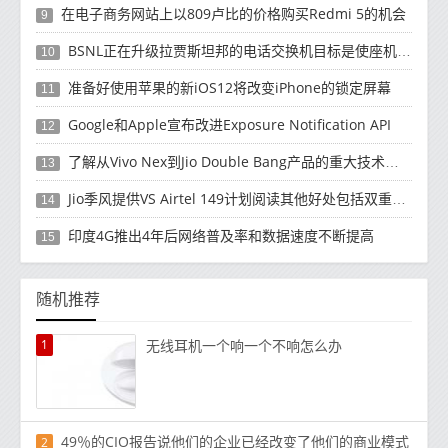
在电子商务网站上以809卢比的价格购买Redmi 5的机会
9
BSNL正在升级拉贾斯坦邦的电话交换机目标是使座机像智能手机一样工作
10
准备好使用苹果的新iOS12将改变iPhone的锁定屏幕
11
Google和Apple宣布改进Exposure Notification API
12
了解从Vivo Nex到Jio Double Bang产品的重大技术更新
13
Jio季风提供VS Airtel 149计划阅读其他好处包括双重数据
14
印度4G推出4年后网络普及率和数据速度不断提高
15
随机推荐
1
无线耳机一个响一个不响怎么办
49％的CIO报告说他们的企业已经改变了他们的商业模式
2