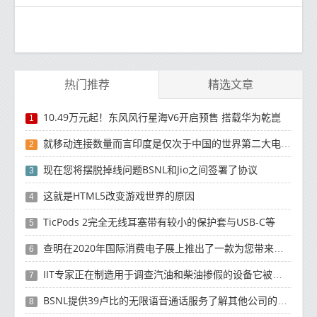
热门推荐
精选文章
10.49万元起！东风风行星海V6开启预售 搭载华为乾崑
1
就移动连接数量而言印度是仅次于中国的世界第二大电信市场
2
现在您将摆脱掉线问题BSNL和Jio之间签署了协议
3
这就是HTML5改变游戏世界的原因
4
TicPods 2完全无线耳塞带有较小的保护套与USB-C等
5
查明在2020年国际消费电子展上推出了一款为您带来厕纸的机器人
6
IIT专家正在制造用于调查汽油和柴油掺假的设备它被称为Fuel Quantifier Advance
7
BSNL提供39卢比的无限语音通话服务了解其他公司的便宜套餐
8