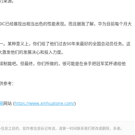
力来源。
C已经展现出相当出色的性能表现。而且据我了解，华为目前每个月大
。某种意义上，你们给了他们过去50年来最好的全国总动员任务。这
极大激发他们的发展决心和投入力度。
制裁吧。但最终，你们所做的，很可能是在亲手把冠军奖杯递给他
供参考：
网
https://www.xinhuatone.com/
网站 (
)
多信息之目的，如作者信息标记有误，请第一时间联系我们修改或删除，多谢。