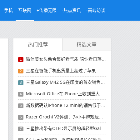
手机
互联网
+传播无限
-热点资讯
-高端访谈
热门推荐
精选文章
微信美女头像合集好看气质 陪你看日落的人比日落更浪漫
1
三星在智能手机出货量上超过了苹果
2
三星Galaxy M42 5G在印度的首次销售将于今晚开始
3
Microsoft Office在iPhone上收到重大更新
4
新数据确认iPhone 12 mini的销售低于预期
5
Razer Orochi V2评测：为小手游戏玩家设计的鼠标
6
三星推出带有OLED显示屏的超轻型Galaxy Book Pro和Galaxy Book Pro 360笔记本电脑
7
SK Hynix预测第一季度利润增长66％后，对芯片的需求将增强