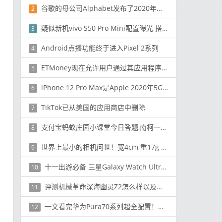
谷歌的母公司Alphabet发布了2020年第四季度和财年业绩
2
疑似新机vivo S50 Pro Mini配置曝光 搭载第五代骁龙8
3
Android点播功能终于进入Pixel 2系列
4
ETMoney现在允许用户通过其应用程序投资于NPS
5
iPhone 12 Pro Max是Apple 2020年5G旗舰
6
TikTok已从美国的应用商店中删除
7
支付宝蚂蚁庄园小课堂今日答题,南柯一梦的典故为人熟知其中南柯指的是
8
世界上最小的相机问世！宽4cm 重17g 拥有800万像素
9
十一出游必备 三星Galaxy Watch Ultra解锁户外新体验
10
评测机械革命深海幽灵Z2怎么样以及惠普暗影精灵4 Pro笔记本如何
11
一文看完华为Pura70系列超全配置！搭载全新麒麟芯片
12