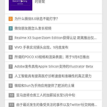
的答案
为什么微信8.0状态不能打字？
2
微信朋友圈怎么发长视频
3
Realme X3 SuperZoom Edition获得认证 距离推出仅几英寸
4
ViVO 手表实况镜头出现，9月底发布
5
所谓的POCO X3规格和渲染表面；将于9月8日推出
6
Adobe发布具有Apple Silicon支持的Illustrator Beta
7
人工智能具有提高医疗诊断速度和准确性的真正潜力
8
微软和Sun为手持应用提供了肥沃的土壤
9
亚马逊将仓库工人的加薪延长至5月中旬
10
由于最近发生的备受关注的事件以及Twitter社交网络的广泛影响
11