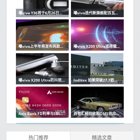
曝vivo Y36将于6月26日上市 售价约人民币1700元
曝vivo迭代新旗舰配百瓦闪充+超大电池 或为6000mAh
曝vivo上半年将发布两款重磅机型：新折叠和“灭霸”
曝vivo X200 Ultra或搭载独立自研芯片 依旧三摄配置
曝vivo X200 Ultra防抖依然是安卓最强 视频对标iPhone
Inditex 如果突破27.7欧元就有机会进入
Axis Bank FD利率与SBI对比ICICI对比HDFC对LIC住房
百老汇科技收购OMS供应商Barracuda FX
热门推荐
精选文章