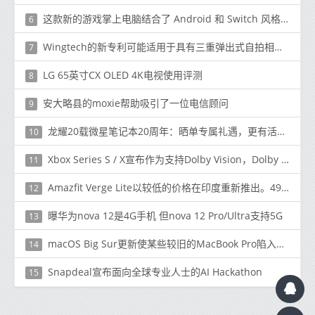
这款新的游戏掌上电脑结合了 Android 和 Switch 风格的设计
6
Wingtech的新专利可能适用于具有三重弹出式自拍相机的小米设备
7
LG 65英寸CX OLED 4K电视使用评测
8
安大略县的moxie帮助吸引了一位电信顾问
9
龙耀20载微星笔记本20周年：晒单专属礼遇，更有活动赢神影16游戏本！
10
Xbox Series S / X宣布作为支持Dolby Vision，Dolby Atmos的第一款游戏机
11
Amazfit Verge Lite以较低的价格在印度重新推出。4999（〜$ 66）
12
曝华为nova 12是4G手机 但nova 12 Pro/Ultra支持5G
13
macOS Big Sur更新使某些较旧的MacBook Pro陷入僵局
14
Snapdeal宣布面向全球专业人士的AI Hackathon
15