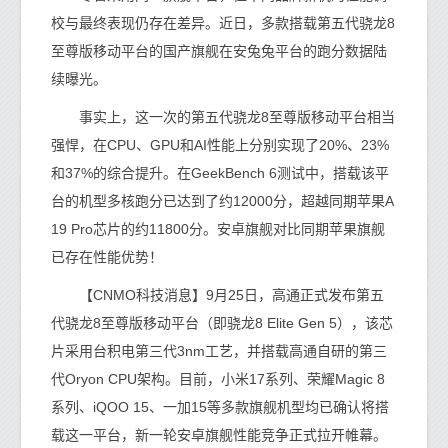
校与最终表现仍存在差异。近日，多款搭载第五代骁龙8
至尊版移动平台的国产旗舰在安兔兔平台的跑分数据陆
续曝光。
事实上，这一次的第五代骁龙8至尊版移动平台相当
强悍，在CPU、GPU和AI性能上分别实现了20%、23%
和37%的综合提升。在GeekBench 6测试中，搭载该平
台的机型多核跑分已达到了约12000分，超越同期苹果A
19 Pro芯片的约11800分。安卓旗舰对比同期苹果旗舰
已存在性能优势！
【CNMO科技消息】9月25日，高通正式发布第五
代骁龙8至尊版移动平台（即骁龙8 Elite Gen 5），该芯
片采用台积电第三代3nm工艺，并搭载高通自研的第三
代Oryon CPU架构。目前，小米17系列、荣耀Magic 8
系列、iQOO 15、一加15等多款旗舰机型均已确认将搭
载这一平台，新一轮安卓旗舰性能竞争正式拉开帷幕。