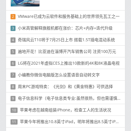
VMware已成为云软件和服务基础上的世界领先瓦工之一
2
小米高管解释旗舰机都在涨价：芯片+内存+迭代升级
3
奇瑞风云T10将于7月25日上市 搭载1.5T插电混动系统
4
遍地开花！比亚迪在淄博开汽车销售公司 注资100万元
5
LG将在2021年虚拟CES上推出10款新的4K和8K液晶电视
6
小编教你微信电脑版怎么设置语音自动转文字
7
周末PC游戏特卖：《光剑》和《黄金特惠》可供选择
8
电子信息科学（电子信息类专业:虽然很热，但也需谨慎）
9
苹果考虑在越南组装iPhone，检查工人的生活状况
10
苹果今年将推出10.8英寸iPad，明年将推出8.5英寸iPad Mini
11