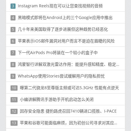
Instagram Reels现在可以让您查找视频的音频
3
黑暗模式即将在Android上的三个Google应用中推出
4
几十年来美国取得了逐步进展但这种趋势已经恶化
5
苹果表示iOS邮件漏洞对用户而言不是迫在眉睫的风险
6
下一代AirPods Pro将装在一个较小的盒子中
7
鸿蒙智行详解双激光雷达作用：能提升感知精度、稳定性与置信度
8
WhatsApp使用Stories尝试缓解用户的隐私担忧
9
曝第二代骁龙8至尊版主频或可达5.3GHz 性能有点逆天
10
小编讲解腾讯手游助手开机启动怎么关闭
11
因存安全隐患 捷豹路虎召回7410辆进口揽胜、I-PACE
12
苹果和谷歌可能面临麻烦，因为初创公司寻求对其应用内购买系统进行调查
13