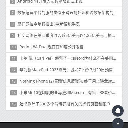
Android 11开发人员预览版正式上线
6
数据运营平台的服务类似于跨云批处理和流数据架构的空中交通管制系统
7
摩托罗拉今年将推出3款新智能手表
8
社交网络在第四季度收入近5亿美元以1.25亿美元亏损结束
9
Redmi 8A Dual现在在印度公开发售
10
卡尔·佩（Carl Pei）解释了一加Nord为什么不在美国推出的原因
11
华为新MatePad 2023曝光：骁龙7平台 7月20日预售
12
Nothing Phone (2) 配置信息遭曝光 终于用上骁龙旗舰了
13
小米Mi 10在印度的亚马逊和Mi.com上有售：查看价格，报价和规格
14
脸书删除了500多个与俄罗斯有关的虚假页面和账户
15