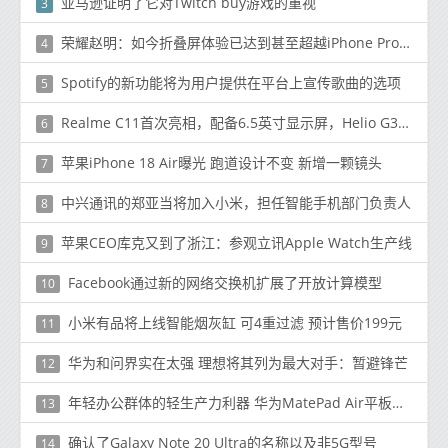
亚马逊证明了它对Twitch buy游戏的重视
3
荣耀赵明：如今折叠屏体验已达到甚至超越iPhone Pro Max
4
Spotify的新功能将为用户提供在平台上宣传歌曲的选项
5
Realme C11首次亮相，配备6.5英寸显示屏，Helio G35、5,000mAh电池，13MP双摄像头，售价约100美元
6
苹果iPhone 18 Air曝光 跑道设计不变 新增一颗镜头
7
中兴通讯的郑亚当将加入小米，担任智能手机部门负责人
8
苹果CEO库克又到了浙江：参观立讯Apple Watch生产线
9
Facebook通过新的网络交换机扩展了开放计算模型
10
小米有品将上线智能烟灰缸 可4重过滤 预计售价199元
11
华为和问界实在太强 理想将其列为最大对手：暂避锋芒
12
年轻办公群体的轻生产力利器 华为MatePad Air平板全新发布！
13
确认了Galaxy Note 20 Ultra的名称以及非5G型号
14