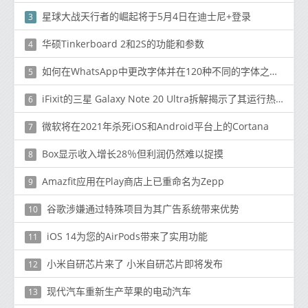
星球大战天行者的崛起将于5月4日在迪士尼+登录
3
华硕Tinkerboard 2和2S的功能和参数
4
如何在WhatsApp中更改字体并在120种不同的字体之间进行选择
5
iFixit的三星 Galaxy Note 20 Ultra拆解揭示了其运行热的原因
6
微软将在2021年杀死iOS和Android平台上的Cortana
7
Box显示收入增长28％但利润仍然难以捉摸
8
Amazfit应用在Play商店上已重命名为Zepp
9
谷歌涉嫌通过特殊项目为其广告系统带来优势
10
iOS 14为您的AirPods带来了实用功能
11
小米自研芯片来了 小米自研芯片即将发布
12
现代汽车重新生产苹果的电动汽车
13