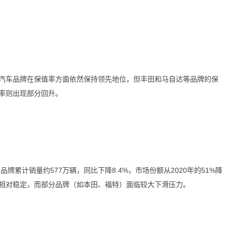
车品牌在保值率方面依然保持领先地位，但丰田和马自达等品牌的保
率则出现部分回升。
累计销量约577万辆，同比下降8.4%，市场份额从2020年的51%降
量相对稳定，而部分品牌（如本田、福特）面临较大下滑压力。