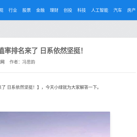
观
行业
股票
金融
理财
创投
科技
人工智能
汽车
房产
值率排名来了 日系依然坚挺！
经网
作者：冯思韵
来了 日系依然坚挺！】，今天小绿就为大家解答一下。