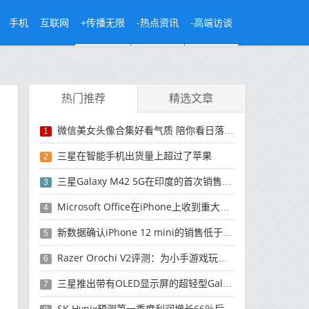
手机
互联网
+传播无限
-热点资讯
-高端访谈
热门推荐
精选文章
微信美女头像合集好看气质 陪你看日落的人比日落更浪漫
1
三星在智能手机出货量上超过了苹果
2
三星Galaxy M42 5G在印度的首次销售将于今晚开始
3
Microsoft Office在iPhone上收到重大更新
4
新数据确认iPhone 12 mini的销售低于预期
5
Razer Orochi V2评测：为小手游戏玩家设计的鼠标
6
三星推出带有OLED显示屏的超轻型Galaxy Book Pro和Galaxy Book Pro 360笔记本电脑
7
SK Hynix预测第一季度利润增长66％后，对芯片的需求将增强