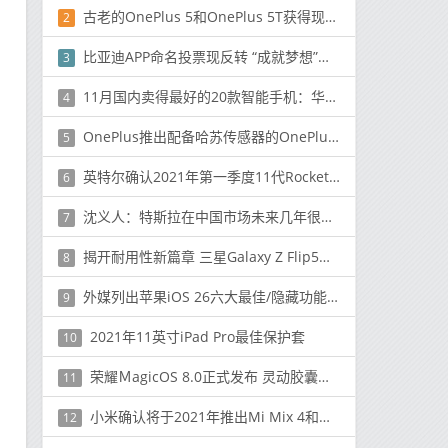
古老的OnePlus 5和OnePlus 5T获得现代的Android 10好东西
2
比亚迪APP命名投票现反转 “成就梦想”当选却遭弃用
3
11月国内卖得最好的20款智能手机：华为四款旗舰在列
4
OnePlus推出配备哈苏传感器的OnePlus 9 Pro
5
英特尔确认2021年第一季度11代Rocket Lake处理器推出并支持PCIe 4.0
6
沈义人：特斯拉在中国市场未来几年很难 优势仅剩品牌
7
揭开耐用性新篇章 三星Galaxy Z Flip5满足用户对于优异品质的期待
8
外媒列出苹果iOS 26六大最佳/隐藏功能：你会用几个？
9
2021年11英寸iPad Pro最佳保护套
10
荣耀ＭagicOS 8.0正式发布 灵动胶囊加持 迎来全面进化
11
小米确认将于2021年推出Mi Mix 4和平板电脑
12