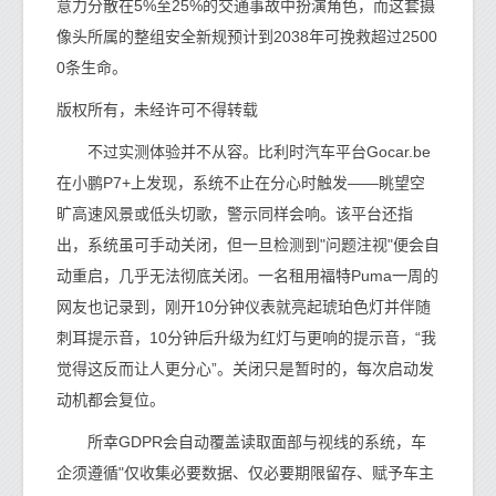
意力分散在5%至25%的交通事故中扮演角色，而这套摄
像头所属的整组安全新规预计到2038年可挽救超过2500
0条生命。
版权所有，未经许可不得转载
不过实测体验并不从容。比利时汽车平台Gocar.be
在小鹏P7+上发现，系统不止在分心时触发——眺望空
旷高速风景或低头切歌，警示同样会响。该平台还指
出，系统虽可手动关闭，但一旦检测到"问题注视"便会自
动重启，几乎无法彻底关闭。一名租用福特Puma一周的
网友也记录到，刚开10分钟仪表就亮起琥珀色灯并伴随
刺耳提示音，10分钟后升级为红灯与更响的提示音，“我
觉得这反而让人更分心”。关闭只是暂时的，每次启动发
动机都会复位。
所幸GDPR会自动覆盖读取面部与视线的系统，车
企须遵循"仅收集必要数据、仅必要期限留存、赋予车主