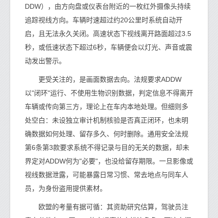
DDW），由方向盘或仪表台附近的一枚红外摄像头持续
追踪视线方向。车辆时速超过约20公里时系统自动开
启，且无法永久关闭。高速状态下视线离开路面超过3.5
秒，或低速状态下超过6秒，车辆便会以灯光、声音或震
动发出警示。
更受关注的，是画面数据去向。法规要求ADDW
以"闭环"运行、不使用生物识别数据，判定信息不得离开
车辆或传向第三方，理论上在车内本地处理。但细则多
处空白：未设独立审计机制核验是否真正闭环，也未明
确数据如何处理、留存多久、何时删除。通用安全法规
第6条第3款要求系统不得记录与目的无关的数据，却未
界定对ADDW何为"必要"，也没给留存期限。一旦影像或
视线数据泄露，可能暴露日常习惯、常去地点与同车人
员，为身份盗用提供素材。
欧盟的考量有据可循：其资助研究估算，驾驶员注