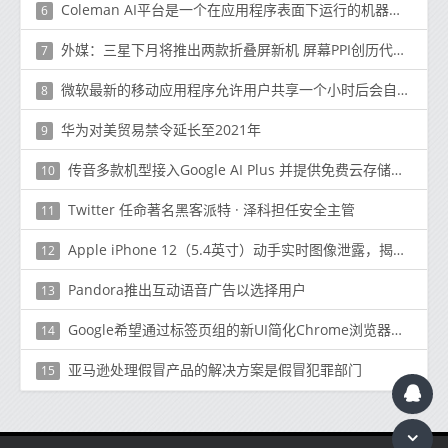
Coleman AI平台是一个在应用程序表面下运行的机器学习平台
6
外媒：三星下月将推出两款折叠屏新机 屏幕PPI创历代新高
7
微软最新的移动应用程序允许用户共享一个小时后会自毁的交互式幻灯片
8
华为对美贸易禁令延长至2021年
9
传音多款机型接入Google AI Plus 并提供免费云存储服务
10
Twitter 任命著名黑客派特 · 泽科担任安全主管
11
Apple iPhone 12（5.4英寸）动手实时图像泄露，揭示设计
12
Pandora推出互动语音广告以选择用户
13
Google希望通过标签页组的新UI简化Chrome浏览器中的导航
14
亚马逊处理假冒产品的解决方案是假冒犯罪部门
15