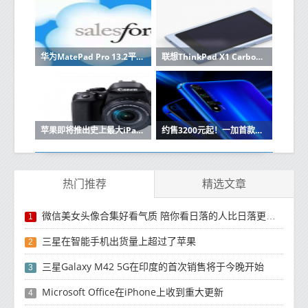
华为MatePad Pro 13.2平板全球发布！最高售价9300元
联想ThinkPad X1 Carbon AI开启预约 12月27日开售
苹果即将推出史上最大iPad Air 搭配M2芯片+妙控键盘
约售3200元起！一加首款平板OnePlus Pad价格公布
热门推荐
精选文章
微信美女头像合集好看气质 陪你看日落的人比日落更浪漫
1
三星在智能手机出货量上超过了苹果
2
三星Galaxy M42 5G在印度的首次销售将于今晚开始
3
Microsoft Office在iPhone上收到重大更新
4