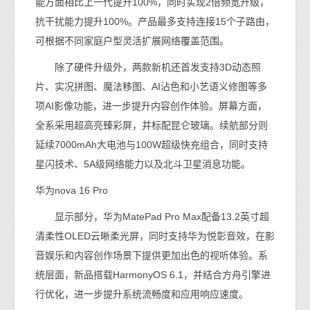
能方面相比上一代提升100%，同时实现2倍频宽升级，
抗干扰能力提升100%。产品最多支持连接15个子路由，
可根据不同家庭户型灵活扩展网络覆盖范围。
除了硬件升级外，两款新机还首发支持3D动态照
片、实况拼图、魔法移图、AI沾色和小艺语义修图等多
项AI影像功能，进一步提升内容创作体验。屏幕方面，
全系采用超高亮臻彩屏，并标配昆仑玻璃。续航部分则
延续7000mAh大电池与100W超级快充组合，同时支持
星闪技术、5A级网络能力以及北斗卫星消息功能。
华为nova 16 Pro
显示部分，华为MatePad Pro Max配备13.2英寸超
清柔性OLED云晰柔光屏，同时支持华为悦彰音效，在影
音娱乐和内容创作场景下提供更加出色的视听体验。系
统层面，新品搭载HarmonyOS 6.1，并结合方舟引擎进
行优化，进一步提升系统流畅度和应用响应速度。