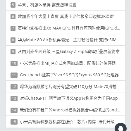
苹果手机怎么录屏 需要怎样设置
5
欧加系今年大量上直屏 真我正评估极窄四边框2K直屏
6
英特尔宣布推出Xe MAX GPU,其具有可同时使用iGPU,dGPU和CPU的深度链接技术
7
华为Mate 80 Air新机再曝光：主打轻薄设计 支持eSIM
8
从内到外全面升级 三星Galaxy Z Flip6演绎折叠屏新篇章
9
小米优品推出MIJIA立式房间加热器，配备红外传感器
10
Geekbench证实了Vivo S6 5G的Exynos 980 5G处理器
11
曝华为新麒麟芯片跑分有望突破110万分 Mate70搭载
12
对标ChatGPT！阿里旗下通义App名称更名为千问App
13
我们没有在我们的Android模拟器集合中编译过的android模拟器
14
小米高管解释旗舰机都在涨价：芯片+内存+迭代升级
15