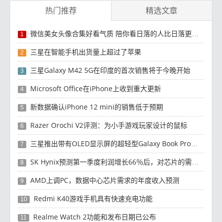
热门推荐
精选文章
微信美女头像合集好看气质 陪你看日落的人比日落更浪漫
1
三星在智能手机出货量上超过了苹果
2
三星Galaxy M42 5G在印度的首次销售将于今晚开始
3
Microsoft Office在iPhone上收到重大更新
4
新数据确认iPhone 12 mini的销售低于预期
5
Razer Orochi V2评测：为小手游戏玩家设计的鼠标
6
三星推出带有OLED显示屏的超轻型Galaxy Book Pro和Galaxy Book Pro 360笔记本电脑
7
SK Hynix预测第一季度利润增长66％后，对芯片的需求将增强
8
AMD上调PC，数据中心芯片需求的年度收入预测
9
Redmi K40游戏手机具有快速充电功能
10
Realme Watch 2功能和发布日期已公布
11