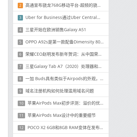
高通宣布骁龙768G移动平台-超频的骁龙765G
2
Uber for Business通过Uber Central扩展服务
3
三星开始在欧洲销售Galaxy A51
4
OPPO A92s是第一款配备Dimensity 800处理器的手机
5
荣耀CEO赵明发布新年贺词：从中国荣耀走向世界荣耀
6
三星Galaxy Tab A7（2020）处理器和颜色变体在亚马逊印度发布
7
一加 Buds具有类似于Airpods的外观，功能强大的音频命中！
8
域名注册机构如何处理滥用域名问题
9
苹果AirPods Max初步评测：溢价的优质耳机
10
苹果AirPods Max设计中的重要细节
11
POCO X2 6GB和8GB RAM变体在发布前在Geekbench上列出
12