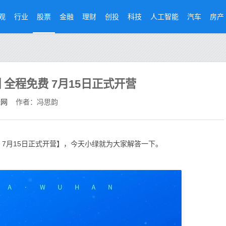
观
行业
股票
金融
理财
创投
科技
人工智能
汽车
房产
 全程免费 7月15日正式开营
经网
作者：冯思韵
 7月15日正式开营】，今天小绿就为大家解答一下。