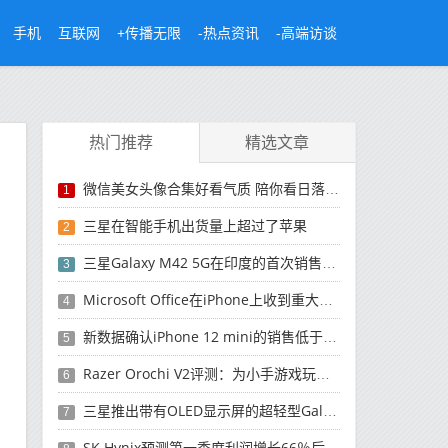
手机
互联网
+传播无限
-热点资讯
-高端访谈
热门推荐
精选文章
微信美女头像合集好看气质 陪你看日落的人比日落更浪漫
1
三星在智能手机出货量上超过了苹果
2
三星Galaxy M42 5G在印度的首次销售将于今晚开始
3
Microsoft Office在iPhone上收到重大更新
4
新数据确认iPhone 12 mini的销售低于预期
5
Razer Orochi V2评测：为小手游戏玩家设计的鼠标
6
三星推出带有OLED显示屏的超轻型Galaxy Book Pro和Galaxy Book Pro 360笔记本电脑
7
SK Hynix预测第一季度利润增长66％后，对芯片的需求将增强