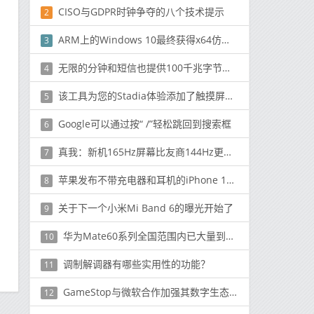
CISO与GDPR时钟争夺的八个技术提示
2
ARM上的Windows 10最终获得x64仿真预览
3
无限的分钟和短信也提供100千兆字节的互联网浏览
4
该工具为您的Stadia体验添加了触摸屏控件
5
Google可以通过按“ /”轻松跳回到搜索框
6
真我：新机165Hz屏幕比友商144Hz更省电 寿命提升50%
7
苹果发布不带充电器和耳机的iPhone 12的传言依然存在
8
关于下一个小米Mi Band 6的曝光开始了
9
华为Mate60系列全国范围内已大量到货 不用加价购买！
10
调制解调器有哪些实用性的功能？
11
GameStop与微软合作加强其数字生态系统
12