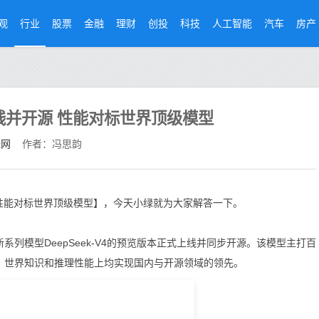
观
行业
股票
金融
理财
创投
科技
人工智能
汽车
房产
版上线并开源 性能对标世界顶级模型
经网
作者：冯思韵
开源 性能对标世界顶级模型】，今天小绿就为大家解答一下。
k全新系列模型DeepSeek-V4的预览版本正式上线并同步开源。该模型主打百
nt能力、世界知识和推理性能上均实现国内与开源领域的领先。