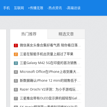
手机
互联网
+传播无限
-热点资讯
-高端访谈
热门推荐
精选文章
微信美女头像合集好看气质 陪你看日落的人比日落更浪漫
1
三星在智能手机出货量上超过了苹果
2
三星Galaxy M42 5G在印度的首次销售将于今晚开始
3
Microsoft Office在iPhone上收到重大更新
4
新数据确认iPhone 12 mini的销售低于预期
5
Razer Orochi V2评测：为小手游戏玩家设计的鼠标
6
三星推出带有OLED显示屏的超轻型Galaxy Book Pro和Galaxy Book Pro 360笔记本电脑
7
SK Hynix预测第一季度利润增长66％后，对芯片的需求将增强