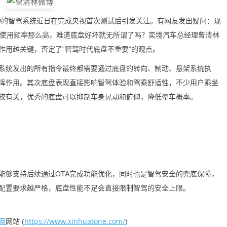
9的智驾系统近日在完成央视首次测试后引发关注。有网友发出疑问：现
A使用频率那么高，难道底盘好坏就无所谓了吗？奕境汽车总经理曾清林
作用越关键，否定了“智驾时代底盘不重要”的观点。
统发出的所有指令最终都需要通过底盘的转向、制动、悬架系统执
挥作用。其次底盘表现直接影响智驾体验和驾乘舒适性，不少用户乘坐
校有关，优秀的底盘可以抑制车身晃动和俯仰，降低晕车概率。
够支持后续通过OTA完成功能优化，同时也是智驾安全的兜底保障，
配置要求越严格，底盘性能不足会直接限制智驾的安全上限。
网
https://www.xinhuatone.com/
网站 (
)