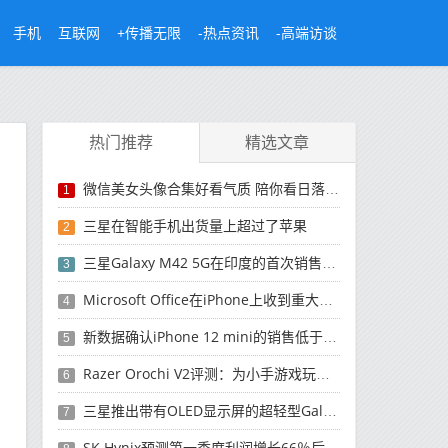
手机
互联网
+传播无限
-热点资讯
-高端访谈
热门推荐
精选文章
微信美女头像合集好看气质 陪你看日落的人比日落更浪漫
1
三星在智能手机出货量上超过了苹果
2
三星Galaxy M42 5G在印度的首次销售将于今晚开始
3
Microsoft Office在iPhone上收到重大更新
4
新数据确认iPhone 12 mini的销售低于预期
5
Razer Orochi V2评测：为小手游戏玩家设计的鼠标
6
三星推出带有OLED显示屏的超轻型Galaxy Book Pro和Galaxy Book Pro 360笔记本电脑
7
SK Hynix预测第一季度利润增长66％后，对芯片的需求将增强