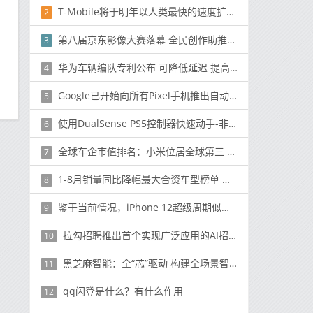
T-Mobile将于明年以人类最快的速度扩展和改善其5G网络
2
第八届京东影像大赛落幕 全民创作助推影像文化普及
3
华为车辆编队专利公布 可降低延迟 提高辅助驾驶安全性
4
Google已开始向所有Pixel手机推出自动呼叫筛选
5
使用DualSense PS5控制器快速动手-非常适合移动和PC
6
全球车企市值排名：小米位居全球第三 超奔驰宝马大众
7
1-8月销量同比降幅最大合资车型榜单 前十本田占五席
8
鉴于当前情况，iPhone 12超级周期似乎不太可能
9
拉勾招聘推出首个实现广泛应用的AI招聘产品HRMind
10
黑芝麻智能：全“芯”驱动 构建全场景智能新生态
11
qq闪登是什么？有什么作用
12