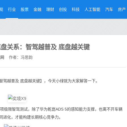
观
行业
股票
金融
理财
创投
科技
人工智能
汽车
房产
盘关系：智驾越普及 底盘越关键
经网
作者：冯思韵
智驾越普及 底盘越关键】，今天小绿就为大家解答一下。
极限智驾测试，除了华为乾崑ADS 5的感知能力支撑，也离不开车辆
同进化，才能构建长期核心竞争力。