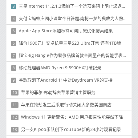
三星Internet 11.2.1.3添加了一个选项来阻止阻止您返回的网站
3
支付宝蚂蚁庄园小课堂今日答题,南柯一梦的典故为人熟知其中南柯指的是
4
Apple App Store添加标签可帮助您优化搜索结果
5
降价1900元！安卓机皇三星S23 Ultra开售 还有1TB版
6
恒宝Big Bang e作为奢侈品牌首款全面量产的智能手表亮相
7
移动处理器AMD Ryzen 9 5900HX打破纪录
8
谷歌取消了Android 11中对Daydream VR的支持
9
苹果的菲尔·席勒辞去苹果营销主管职务
10
苹果在抢劫发生后采取行动关闭大多数美国商店
11
Windows 11 更新警告：AMD 用户报告性能突然下降
12
另一支K-pop乐队创下YouTube新的24小时观看记录
13