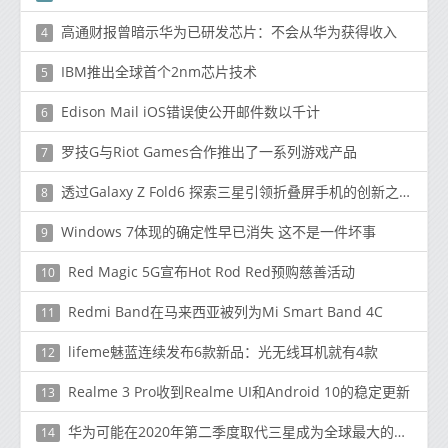
高通财报曾暗示华为已研发芯片：不会从华为获得收入
4
IBM推出全球首个2nm芯片技术
5
Edison Mail iOS错误使公开邮件数以千计
6
罗技G与Riot Games合作推出了一系列游戏产品
7
透过Galaxy Z Fold6 探索三星引领折叠屏手机的创新之路
8
Windows 7体现的确定性早已消失 这不是一件坏事
9
Red Magic 5G宣布Hot Rod Red预购慈善活动
10
Redmi Band在马来西亚被列为Mi Smart Band 4C
11
lifeme魅蓝连续发布6款新品：光无线耳机就有4款
12
Realme 3 Pro收到Realme UI和Android 10的稳定更新
13
华为可能在2020年第二季度取代三星成为全球最大的智能手机制造商
14