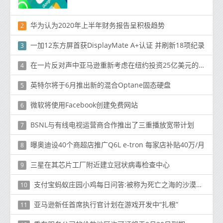
华为认为2020年上半年财务报告呈积极趋势
2
一加12东方屏首获DisplayMate A+认证 并刷新18项纪录
3
在一片反对声中亚马逊重新考虑在纽约投资25亿美元的园区
4
英特尔将于6月推出新的混合Optane固态硬盘
5
微软将使用Facebook创建免费网站
6
BSNL与有线电视运营商合作推出了三重播放宽带计划
7
曝奥迪设40个商超店推广Q6L e-tron 每家店补贴40万/月
8
三星在其芯片工厂附近建立冠状病毒检查中心
9
支付宝蚂蚁庄园小鸡每日问答:被称为死亡之海的沙漠是什么
10
亚马逊新任首席执行官计划在游戏开发中“扎根”
11